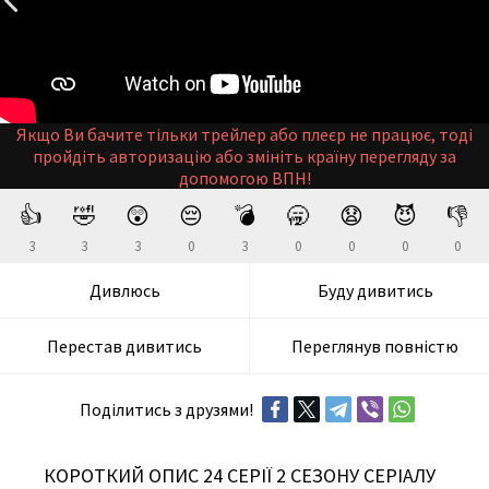
Якщо Ви бачите тільки трейлер або плеєр не працює, тоді
пройдіть авторизацію або змініть країну перегляду за
допомогою ВПН!
👍
🤣
😲
😔
💣
🥱
😧
😈
👎
3
3
3
0
3
0
0
0
0
Дивлюсь
Буду дивитись
Перестав дивитись
Переглянув повністю
Поділитись з друзями!
КОРОТКИЙ ОПИС 24 СЕРІЇ 2 СЕЗОНУ СЕРІАЛУ