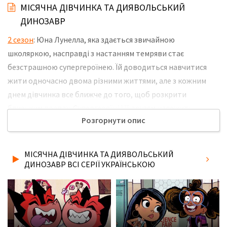
МІСЯЧНА ДІВЧИНКА ТА ДИЯВОЛЬСЬКИЙ
ДИНОЗАВР
2 сезон
: Юна Лунелла, яка здається звичайною
школяркою, насправді з настанням темряви стає
безстрашною супергероїнею. Їй доводиться навчитися
жити одночасно двома різними життями, але з кожним
днем дівчинка все ближче до того, щоб розкрити
близьким правду. Супергероїні і її друзям належить
Розгорнути опис
відправитися на інші планети, битися з небезпечними
лиходіями і довести, що добро завжди перемагає, але в
будь-який момент можуть виникнути непередбачені
МІСЯЧНА ДІВЧИНКА ТА ДИЯВОЛЬСЬКИЙ
обставини, здатні поставити їх життя під загрозу. Не
ДИНОЗАВР ВСІ СЕРІЇ УКРАЇНСЬКОЮ
забудьте розповісти друзям, де Ви дивились нову 24 серію
2 сезону серіалу Місячна Дівчинка та Диявольський
Динозавр українською мовою, у хорошій hd якості та з
українськими субтитрами!