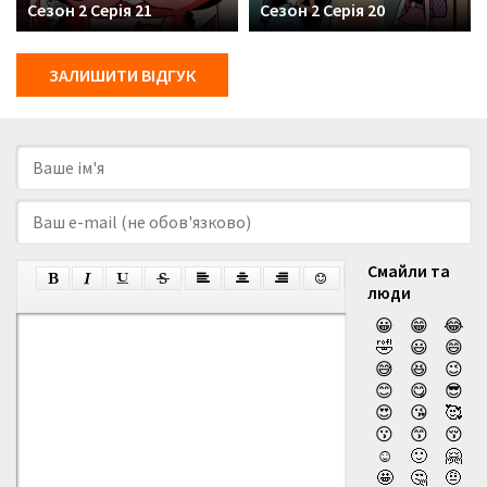
Сезон 2 Серія 21
Сезон 2 Серія 20
ЗАЛИШИТИ ВІДГУК
Смайли та
люди
😀
😁
😂
🤣
😃
😄
😅
😆
😉
😊
😋
😎
😍
😘
🥰
😗
😙
😚
☺️
🙂
🤗
🤩
🤔
🤨