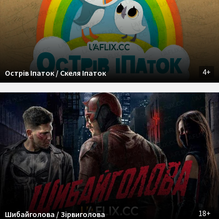
4+
Острів Іпаток / Скеля Іпаток
18+
Шибайголова / Зірвиголова