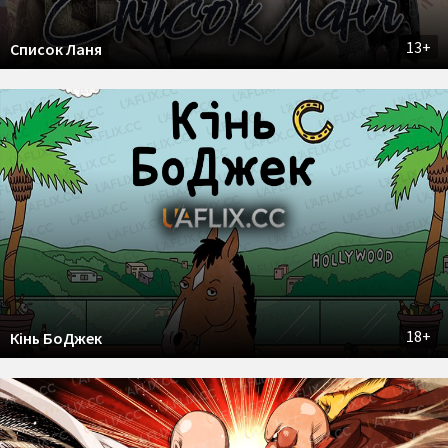
13+
Список Ланя
18+
Кінь БоДжек