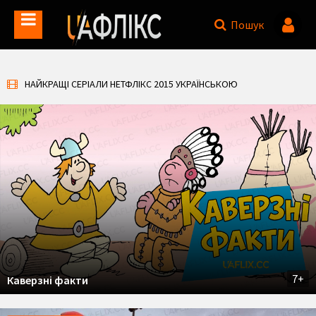
Пошук
НАЙКРАЩІ СЕРІАЛИ НЕТФЛІКС 2015 УКРАЇНСЬКОЮ
7+
Каверзні факти