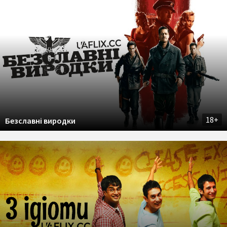
18+
Безславні виродки