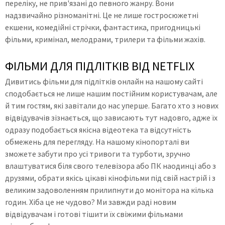
переліку, не прив'язані до певного жанру. Вони
надзвичайно різноманітні. Це не лише гостросюжетні
екшени, комедійні стрічки, фантастика, пригодницькі
фільми, кримінал, мелодрами, трилери та фільми жахів.
ФІЛЬМИ ДЛЯ ПІДЛІТКІВ ВІД NETFLIX
Дивитись фільми для підлітків онлайн на нашому сайті
сподобається не лише нашим постійним користувачам, але
й тим гостям, які завітали до нас уперше. Багато хто з нових
відвідувачів зізнається, що зависають тут надовго, адже їх
одразу подобається якісна відеотека та відсутність
обмежень для перегляду. На нашому кінопорталі ви
зможете забути про усі тривоги та турботи, зручно
влаштуватися біля свого телевізора або ПК наодинці або з
друзями, обрати якісь цікаві кінофільми під свій настрій і з
великим задоволенням прилипнути до монітора на кілька
годин. Хіба це не чудово? Ми завжди раді новим
відвідувачам і готові тішити їх свіжими фільмами