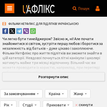
Пошук
ФІЛЬМИ НЕТФЛІКС ДЛЯ ПІДЛІТКІВ УКРАЇНСЬКОЮ
Чи легко бути тинейджером? Звісно ж, ні! Але почати
знайомитися зі світом, зустріти першу любов і боротися за
незалежність від батьків – дуже цікаво і захоплююче.
Фільми Нетфлікс про життя підлітків ви зможете знайти в
цій категорії. Невдовзі почнуться літні канікули і школярі
матимуть майже три місяці відпочинку. Вільний час ви
можете проводити із користю, наприклад, при перегляді
добірки наших кінофільмів. Ми зібрали колекцію
Розгорнути опис
популярних стрічок, обов'язкових для перегляду для осіб
віком від дванадцяти до сімнадцяти років.
За замовчуванням
Країна
Жанр
скинути
Рік
Студії
Приховати