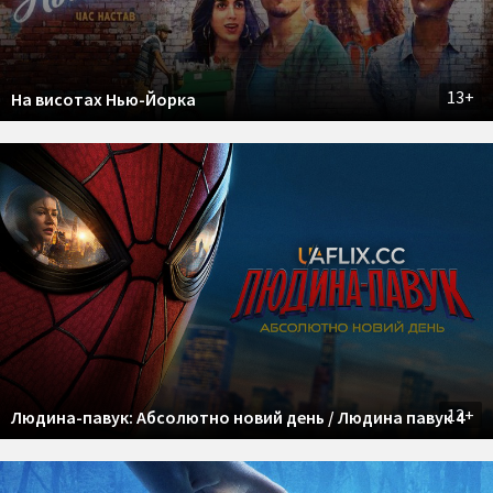
13+
На висотах Нью-Йорка
13+
Людина-павук: Абсолютно новий день / Людина павук 4