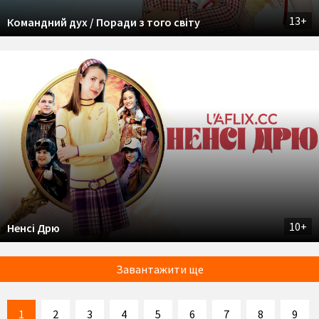
13+
Командний дух / Поради з того світу
10+
Ненсі Дрю
Завантажити ще
1
2
3
4
5
6
7
8
9