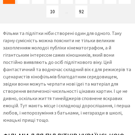
10
...
92
Фільми та підлітки ніби створені один для одного. Таку
гарну сумісність можна пояснити не тільки великим
захопленням молодої публіки кінематографом, а й
гігантським інтересом самих кіношників, який вони
постійно виявляють до осіб підліткового віку. Цей
фантастичний та водночас складний вік є для режисерів та
сценаристів кінофільмів благодатним середовищем,
звідки вони можуть черпати нові ідеї та матеріал для
створення величезної чисельності цікавих картин. І це не
дивно, оскільки життя тинейджерів сповнене яскравих
емоцій. Тут мають місце і складнощі дорослішання, і перша
любов, і непорозуміння з батьками, і негаразди в школі,
юнацькі прищі тощо.