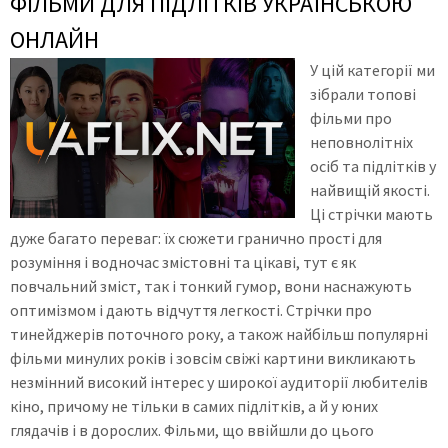
ФІЛЬМИ ДЛЯ ПІДЛІТКІВ УКРАЇНСЬКОЮ
ОНЛАЙН
У цій категорії ми
зібрали топові
фільми про
неповнолітніх
осіб та підлітків у
найвищій якості.
Ці стрічки мають
дуже багато переваг: їх сюжети гранично прості для
розуміння і водночас змістовні та цікаві, тут є як
повчальний зміст, так і тонкий гумор, вони наснажують
оптимізмом і дають відчуття легкості. Стрічки про
тинейджерів поточного року, а також найбільш популярні
фільми минулих років і зовсім свіжі картини викликають
незмінний високий інтерес у широкої аудиторії любителів
кіно, причому не тільки в самих підлітків, а й у юних
глядачів і в дорослих. Фільми, що ввійшли до цього