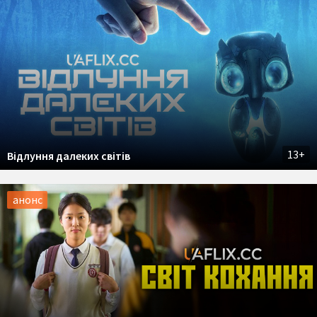
13+
Відлуння далеких світів
анонс