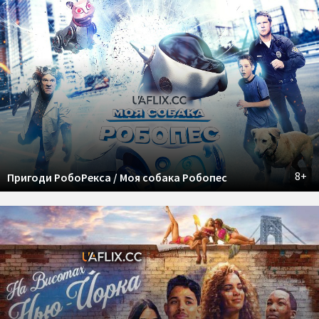
8+
Пригоди РобоРекса / Моя собака Робопес