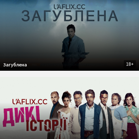
18+
Загублена