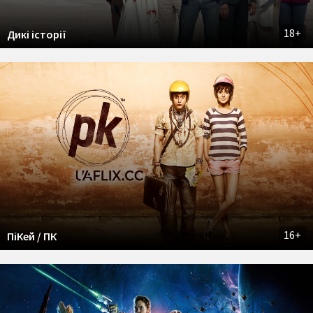
18+
Дикі історії
16+
ПіКей / ПК