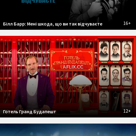
16+
Білл Барр: Мені шкода, що ви так відчуваєте
12+
Готель Гранд Будапешт