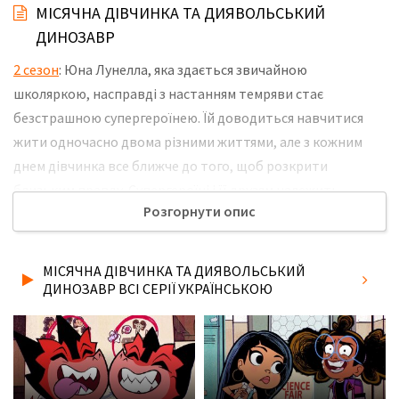
МІСЯЧНА ДІВЧИНКА ТА ДИЯВОЛЬСЬКИЙ
ДИНОЗАВР
2 сезон
: Юна Лунелла, яка здається звичайною
школяркою, насправді з настанням темряви стає
безстрашною супергероїнею. Їй доводиться навчитися
жити одночасно двома різними життями, але з кожним
днем дівчинка все ближче до того, щоб розкрити
близьким правду. Супергероїні і її друзям належить
Розгорнути опис
відправитися на інші планети, битися з небезпечними
лиходіями і довести, що добро завжди перемагає, але в
будь-який момент можуть виникнути непередбачені
МІСЯЧНА ДІВЧИНКА ТА ДИЯВОЛЬСЬКИЙ
обставини, здатні поставити їх життя під загрозу. Не
ДИНОЗАВР ВСІ СЕРІЇ УКРАЇНСЬКОЮ
забудьте розповісти друзям, де Ви дивились нову 6 серію
2 сезону серіалу Місячна Дівчинка та Диявольський
Динозавр українською мовою, у хорошій hd якості та з
українськими субтитрами!