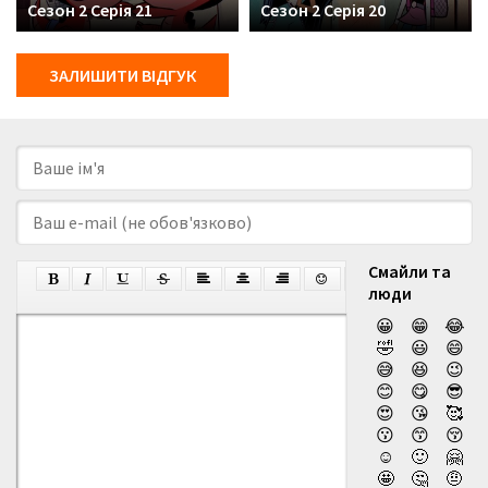
Сезон 2 Серія 21
Сезон 2 Серія 20
ЗАЛИШИТИ ВІДГУК
Смайли та
люди
😀
😁
😂
🤣
😃
😄
😅
😆
😉
😊
😋
😎
😍
😘
🥰
😗
😙
😚
☺️
🙂
🤗
🤩
🤔
🤨