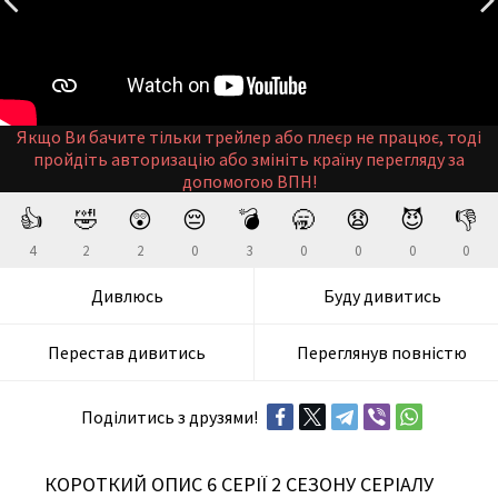
Якщо Ви бачите тільки трейлер або плеєр не працює, тоді
пройдіть авторизацію або змініть країну перегляду за
допомогою ВПН!
👍
🤣
😲
😔
💣
🥱
😧
😈
👎
4
2
2
0
3
0
0
0
0
Дивлюсь
Буду дивитись
Перестав дивитись
Переглянув повністю
Поділитись з друзями!
КОРОТКИЙ ОПИС 6 СЕРІЇ 2 СЕЗОНУ СЕРІАЛУ