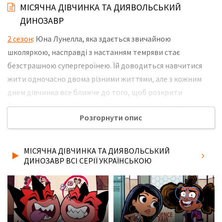
МІСЯЧНА ДІВЧИНКА ТА ДИЯВОЛЬСЬКИЙ
ДИНОЗАВР
2 сезон
: Юна Лунелла, яка здається звичайною
школяркою, насправді з настанням темряви стає
безстрашною супергероїнею. Їй доводиться навчитися
жити одночасно двома різними життями, але з кожним
днем дівчинка все ближче до того, щоб розкрити
близьким правду. Супергероїні і її друзям належить
Розгорнути опис
відправитися на інші планети, битися з небезпечними
лиходіями і довести, що добро завжди перемагає, але в
будь-який момент можуть виникнути непередбачені
МІСЯЧНА ДІВЧИНКА ТА ДИЯВОЛЬСЬКИЙ
обставини, здатні поставити їх життя під загрозу. Не
ДИНОЗАВР ВСІ СЕРІЇ УКРАЇНСЬКОЮ
забудьте розповісти друзям, де Ви дивились нову 15 серію
2 сезону серіалу Місячна Дівчинка та Диявольський
Динозавр українською мовою, у хорошій hd якості та з
українськими субтитрами!