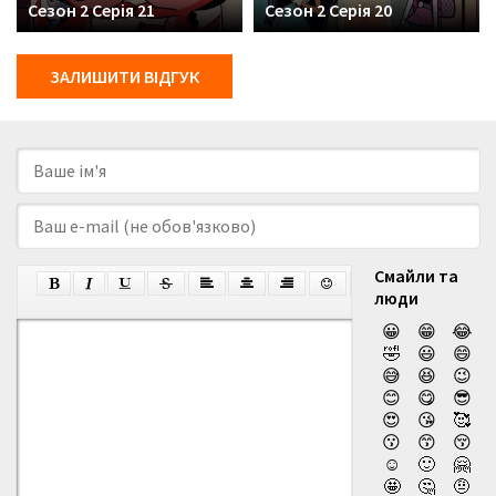
Сезон 2 Серія 21
Сезон 2 Серія 20
ЗАЛИШИТИ ВІДГУК
Смайли та
люди
😀
😁
😂
🤣
😃
😄
😅
😆
😉
😊
😋
😎
😍
😘
🥰
😗
😙
😚
☺️
🙂
🤗
🤩
🤔
🤨