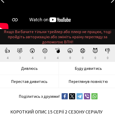
Якщо Ви бачите тільки трейлер або плеєр не працює, тоді
пройдіть авторизацію або змініть країну перегляду за
допомогою ВПН!
👍
🤣
😲
😔
💣
🥱
😧
😈
👎
4
3
4
0
4
0
0
0
0
Дивлюсь
Буду дивитись
Перестав дивитись
Переглянув повністю
Поділитись з друзями!
КОРОТКИЙ ОПИС 15 СЕРІЇ 2 СЕЗОНУ СЕРІАЛУ