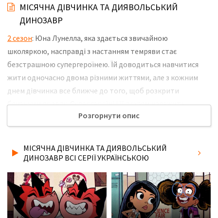
МІСЯЧНА ДІВЧИНКА ТА ДИЯВОЛЬСЬКИЙ
ДИНОЗАВР
2 сезон
: Юна Лунелла, яка здається звичайною
школяркою, насправді з настанням темряви стає
безстрашною супергероїнею. Їй доводиться навчитися
жити одночасно двома різними життями, але з кожним
днем дівчинка все ближче до того, щоб розкрити
близьким правду. Супергероїні і її друзям належить
Розгорнути опис
відправитися на інші планети, битися з небезпечними
лиходіями і довести, що добро завжди перемагає, але в
будь-який момент можуть виникнути непередбачені
МІСЯЧНА ДІВЧИНКА ТА ДИЯВОЛЬСЬКИЙ
обставини, здатні поставити їх життя під загрозу. Не
ДИНОЗАВР ВСІ СЕРІЇ УКРАЇНСЬКОЮ
забудьте розповісти друзям, де Ви дивились нову 17 серію
2 сезону серіалу Місячна Дівчинка та Диявольський
Динозавр українською мовою, у хорошій hd якості та з
українськими субтитрами!