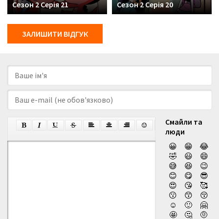
Сезон 2 Серія 21
Сезон 2 Серія 20
ЗАЛИШИТИ ВІДГУК
Смайли та
люди
😀
😁
😂
🤣
😃
😄
😅
😆
😉
😊
😋
😎
😍
😘
🥰
😗
😙
😚
☺️
🙂
🤗
🤩
🤔
🤨