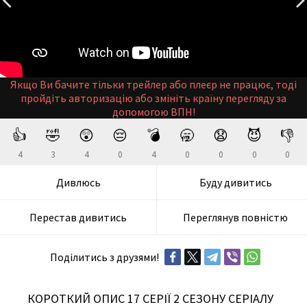
Якщо Ви бачите тільки трейлер або плеєр не працює, тоді
пройдіть авторизацію або змініть країну перегляду за
допомогою ВПН!
👍
🤣
😲
😔
💣
🥱
😧
😈
👎
4
3
4
0
4
0
0
0
0
Дивлюсь
Буду дивитись
Перестав дивитись
Переглянув повністю
Поділитись з друзями!
КОРОТКИЙ ОПИС 17 СЕРІЇ 2 СЕЗОНУ СЕРІАЛУ