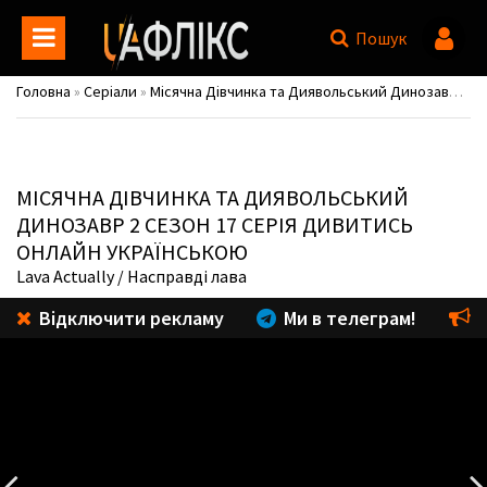
Пошук
Головна
»
Серіали
»
Місячна Дівчинка та Диявольський Динозавр / Marvel's Moon Girl and Devil Dinosaur
МІСЯЧНА ДІВЧИНКА ТА ДИЯВОЛЬСЬКИЙ
ДИНОЗАВР
2 СЕЗОН 17 СЕРІЯ ДИВИТИСЬ
ОНЛАЙН УКРАЇНСЬКОЮ
Lava Actually
/ Насправді лава
Відключити рекламу
Ми в телеграм!