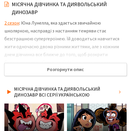
МІСЯЧНА ДІВЧИНКА ТА ДИЯВОЛЬСЬКИЙ
ДИНОЗАВР
2 сезон
: Юна Лунелла, яка здається звичайною
школяркою, насправді з настанням темряви стає
безстрашною супергероїнею. Їй доводиться навчитися
жити одночасно двома різними життями, але з кожним
днем дівчинка все ближче до того, щоб розкрити
близьким правду. Супергероїні і її друзям належить
Розгорнути опис
відправитися на інші планети, битися з небезпечними
лиходіями і довести, що добро завжди перемагає, але в
будь-який момент можуть виникнути непередбачені
МІСЯЧНА ДІВЧИНКА ТА ДИЯВОЛЬСЬКИЙ
обставини, здатні поставити їх життя під загрозу. Не
ДИНОЗАВР ВСІ СЕРІЇ УКРАЇНСЬКОЮ
забудьте розповісти друзям, де Ви дивились нову 20 серію
2 сезону серіалу Місячна Дівчинка та Диявольський
Динозавр українською мовою, у хорошій hd якості та з
українськими субтитрами!