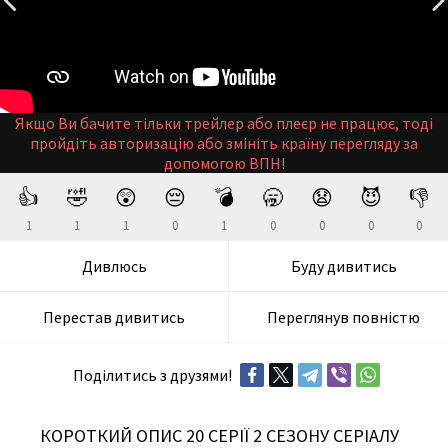
Якщо Ви бачите тільки трейлер або плеєр не працює, тоді
пройдіть авторизацію або змініть країну перегляду за
допомогою ВПН!
👍
🤣
😲
😔
💣
🥱
😧
😈
👎
1
1
1
0
1
0
0
0
0
Дивлюсь
Буду дивитись
Перестав дивитись
Переглянув повністю
Поділитись з друзями!
КОРОТКИЙ ОПИС 20 СЕРІЇ 2 СЕЗОНУ СЕРІАЛУ