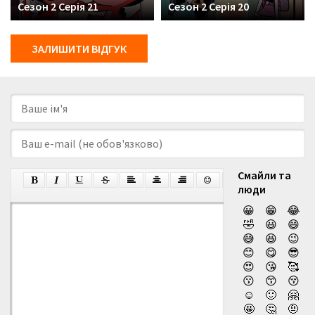
Сезон 2 Серія 21
Сезон 2 Серія 20
ЗАЛИШИТИ ВІДГУК
Смайли та
люди
😀
😁
😂
🤣
😃
😄
😅
😆
😉
😊
😋
😎
😍
😘
🥰
😗
😙
😚
☺️
🙂
🤗
🤩
🤔
🤨