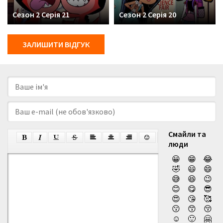
українськими субтитрами!
Сезон 2 Серія 21
Сезон 2 Серія 20
ЗАЛИШИТИ ВІДГУК
Смайли та
люди
😀
😁
😂
🤣
😃
😄
😅
😆
😉
😊
😋
😎
😍
😘
🥰
😗
😙
😚
☺️
🙂
🤗