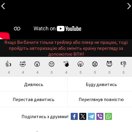
Якщо Ви бачите тільки трейлер або плеєр не працює, тоді
пройдіть авторизацію або змініть країну перегляду за
допомогою ВПН!
👍
🤣
😲
😔
💣
🥱
😧
😈
👎
4
4
4
0
4
0
0
0
0
Дивлюсь
Буду дивитись
Перестав дивитись
Переглянув повністю
Поділитись з друзями!