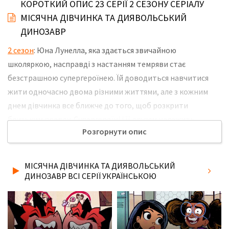
КОРОТКИЙ ОПИС 23 СЕРІЇ 2 СЕЗОНУ СЕРІАЛУ
МІСЯЧНА ДІВЧИНКА ТА ДИЯВОЛЬСЬКИЙ
ДИНОЗАВР
2 сезон
: Юна Лунелла, яка здається звичайною
школяркою, насправді з настанням темряви стає
безстрашною супергероїнею. Їй доводиться навчитися
жити одночасно двома різними життями, але з кожним
днем дівчинка все ближче до того, щоб розкрити
близьким правду. Супергероїні і її друзям належить
Розгорнути опис
відправитися на інші планети, битися з небезпечними
лиходіями і довести, що добро завжди перемагає, але в
будь-який момент можуть виникнути непередбачені
МІСЯЧНА ДІВЧИНКА ТА ДИЯВОЛЬСЬКИЙ
обставини, здатні поставити їх життя під загрозу. Не
ДИНОЗАВР ВСІ СЕРІЇ УКРАЇНСЬКОЮ
забудьте розповісти друзям, де Ви дивились нову 23 серію
2 сезону серіалу Місячна Дівчинка та Диявольський
Динозавр українською мовою, у хорошій hd якості та з