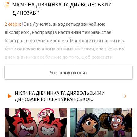
МІСЯЧНА ДІВЧИНКА ТА ДИЯВОЛЬСЬКИЙ
ДИНОЗАВР
2 сезон
: Юна Лунелла, яка здається звичайною
школяркою, насправді з настанням темряви стає
безстрашною супергероїнею. Їй доводиться навчитися
жити одночасно двома різними життями, але з кожним
днем дівчинка все ближче до того, щоб розкрити
близьким правду. Супергероїні і її друзям належить
Розгорнути опис
відправитися на інші планети, битися з небезпечними
лиходіями і довести, що добро завжди перемагає, але в
будь-який момент можуть виникнути непередбачені
МІСЯЧНА ДІВЧИНКА ТА ДИЯВОЛЬСЬКИЙ
обставини, здатні поставити їх життя під загрозу. Не
ДИНОЗАВР ВСІ СЕРІЇ УКРАЇНСЬКОЮ
забудьте розповісти друзям, де Ви дивились нову 14 серію
2 сезону серіалу Місячна Дівчинка та Диявольський
Динозавр українською мовою, у хорошій hd якості та з
українськими субтитрами!