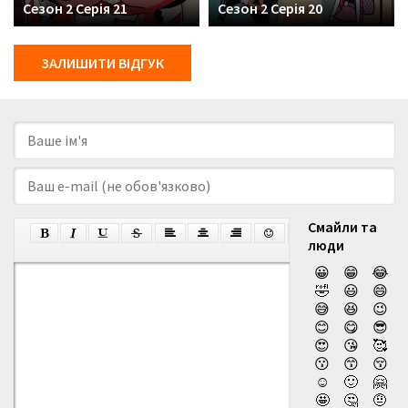
Сезон 2 Серія 21
Сезон 2 Серія 20
ЗАЛИШИТИ ВІДГУК
Смайли та
люди
😀
😁
😂
🤣
😃
😄
😅
😆
😉
😊
😋
😎
😍
😘
🥰
😗
😙
😚
☺️
🙂
🤗
🤩
🤔
🤨