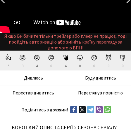
Якщо Ви бачите тільки трейлер або плеєр не працює, тоді
пройдіть авторизацію або змініть країну перегляду за
допомогою ВПН!
👍
🤣
😲
😔
💣
🥱
😧
😈
👎
5
3
4
0
4
0
0
0
0
Дивлюсь
Буду дивитись
Перестав дивитись
Переглянув повністю
Поділитись з друзями!
КОРОТКИЙ ОПИС 14 СЕРІЇ 2 СЕЗОНУ СЕРІАЛУ