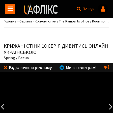
Пошук
Головна
»
Серіали
»
Крижані стіни / The Ramparts of Ice / Koori no Jouheki
КРИЖАНІ СТІНИ
10 СЕРІЯ ДИВИТИСЬ ОНЛАЙН
УКРАЇНСЬКОЮ
Spring
/ Весна
Відключити рекламу
Ми в телеграм!