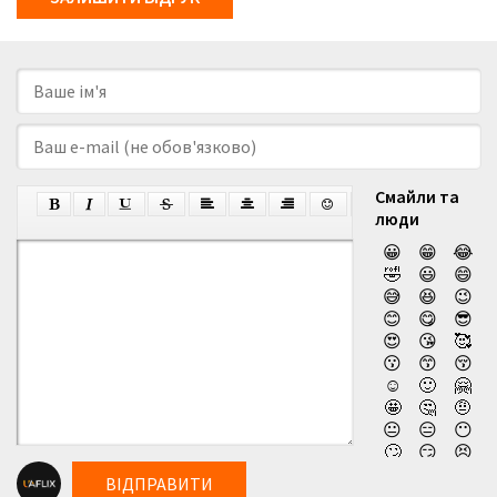
Смайли та
люди
😀
😁
😂
🤣
😃
😄
😅
😆
😉
😊
😋
😎
😍
😘
🥰
😗
😙
😚
☺️
🙂
🤗
🤩
🤔
🤨
😐
😑
😶
🙄
😏
😣
😥
😮
🤐
ВІДПРАВИТИ
😯
😪
😫