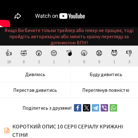
Якщо Ви бачите тільки трейлер або плеєр не працює, тоді
пройдіть авторизацію або змініть країну перегляду за
допомогою ВПН!
👍
🤣
😲
😔
💣
🥱
😧
😈
👎
10
0
2
1
7
0
0
1
3
Дивлюсь
Буду дивитись
Перестав дивитись
Переглянув повністю
Поділитись з друзями!
КОРОТКИЙ ОПИС 10 СЕРІЇ СЕРІАЛУ КРИЖАНІ
СТІНИ