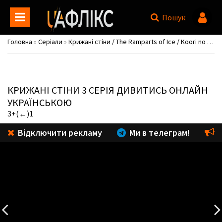
Пошук
Головна
»
Серіали
»
Крижані стіни / The Ramparts of Ice / Koori no Jouheki
КРИЖАНІ СТІНИ
3 СЕРІЯ ДИВИТИСЬ ОНЛАЙН
УКРАЇНСЬКОЮ
3+(←)1
Відключити рекламу
Ми в телеграм!