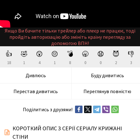
Якщо Ви бачите тільки трейлер або плеєр не працює, тоді
пройдіть авторизацію або змініть країну перегляду за
допомогою ВПН!
👍
🤣
😲
😔
💣
🥱
😧
😈
👎
18
1
4
1
8
0
0
2
3
Дивлюсь
Буду дивитись
Перестав дивитись
Переглянув повністю
Поділитись з друзями!
КОРОТКИЙ ОПИС 3 СЕРІЇ СЕРІАЛУ КРИЖАНІ
СТІНИ