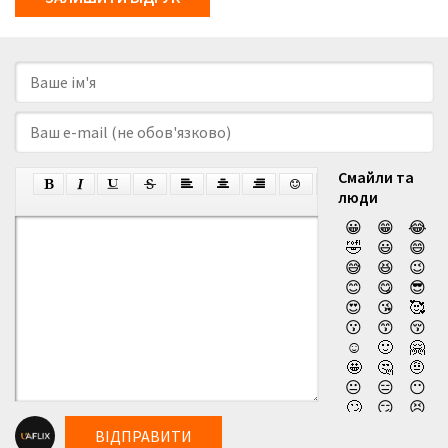
Смайли та
люди
😀
😁
😂
🤣
😃
😄
😅
😆
😉
😊
😋
😎
😍
😘
🥰
😗
😙
😚
☺️
🙂
🤗
🤩
🤔
🤨
😐
😑
😶
🙄
😏
😣
😥
😮
🤐
ВІДПРАВИТИ
😯
😪
😫