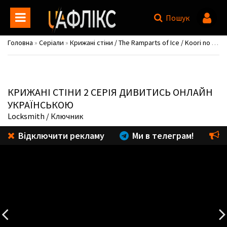
Пошук
Головна
»
Серіали
»
Крижані стіни / The Ramparts of Ice / Koori no Jouheki
КРИЖАНІ СТІНИ
2 СЕРІЯ ДИВИТИСЬ ОНЛАЙН
УКРАЇНСЬКОЮ
Locksmith
/ Ключник
Відключити рекламу
Ми в телеграм!