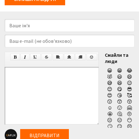
Смайли та
люди
😀
😁
😂
🤣
😃
😄
😅
😆
😉
😊
😋
😎
😍
😘
🥰
😗
😙
😚
☺️
🙂
🤗
🤩
🤔
🤨
😐
😑
😶
🙄
😏
😣
😥
😮
🤐
ВІДПРАВИТИ
😯
😪
😫