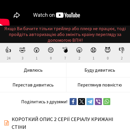
Якщо Ви бачите тільки трейлер або плеєр не працює, тоді
пройдіть авторизацію або змініть країну перегляду за
допомогою ВПН!
👍
🤣
😲
😔
💣
🥱
😧
😈
👎
24
3
1
0
7
2
1
0
2
Дивлюсь
Буду дивитись
Перестав дивитись
Переглянув повністю
Поділитись з друзями!
КОРОТКИЙ ОПИС 2 СЕРІЇ СЕРІАЛУ КРИЖАНІ
СТІНИ