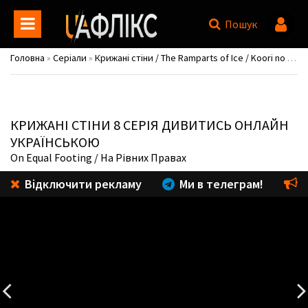
Пошук
Головна
»
Серіали
»
Крижані стіни / The Ramparts of Ice / Koori no Jouheki
КРИЖАНІ СТІНИ
8 СЕРІЯ ДИВИТИСЬ ОНЛАЙН
УКРАЇНСЬКОЮ
On Equal Footing
/ На Рівних Правах
Відключити рекламу
Ми в телеграм!