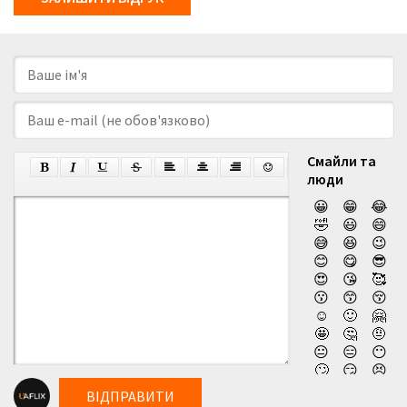
Смайли та
люди
😀
😁
😂
🤣
😃
😄
😅
😆
😉
😊
😋
😎
😍
😘
🥰
😗
😙
😚
☺️
🙂
🤗
🤩
🤔
🤨
😐
😑
😶
🙄
😏
😣
😥
😮
🤐
ВІДПРАВИТИ
😯
😪
😫