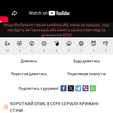
Якщо Ви бачите тільки трейлер або плеєр не працює, тоді
пройдіть авторизацію або змініть країну перегляду за
допомогою ВПН!
👍
🤣
😲
😔
💣
🥱
😧
😈
👎
13
3
1
0
6
0
1
1
0
Дивлюсь
Буду дивитись
Перестав дивитись
Переглянув повністю
Поділитись з друзями!
КОРОТКИЙ ОПИС 8 СЕРІЇ СЕРІАЛУ КРИЖАНІ
СТІНИ