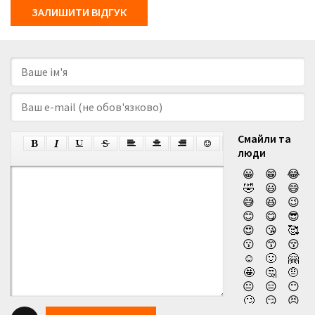
ЗАЛИШИТИ ВІДГУК
Смайли та
люди
😀
😁
😂
🤣
😃
😄
😅
😆
😉
😊
😋
😎
😍
😘
🥰
😗
😙
😚
☺️
🙂
🤗
🤩
🤔
🤨
😐
😑
😶
🙄
😏
😣
😥
😮
🤐