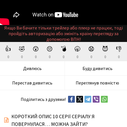
Якщо Ви бачите тільки трейлер або плеєр не працює, тоді
пройдіть авторизацію або змініть країну перегляду за
допомогою ВПН!
👍
🤣
😲
😔
💣
🥱
😧
😈
👎
0
0
0
0
0
0
0
0
0
Дивлюсь
Буду дивитись
Перестав дивитись
Переглянув повністю
Поділитись з друзями!
КОРОТКИЙ ОПИС 10 СЕРІЇ СЕРІАЛУ Я
ПОВЕРНУЛАСЯ… МОЖНА ЗАЙТИ?