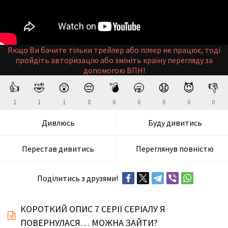
Якщо Ви бачите тільки трейлер або плеєр не працює, тоді
пройдіть авторизацію або змініть країну перегляду за
допомогою ВПН!
👍
🤣
😲
😔
💣
🥱
😧
😈
👎
1
1
1
0
0
0
0
0
0
Дивлюсь
Буду дивитись
Перестав дивитись
Переглянув повністю
Поділитись з друзями!
КОРОТКИЙ ОПИС 7 СЕРІЇ СЕРІАЛУ Я
ПОВЕРНУЛАСЯ… МОЖНА ЗАЙТИ?