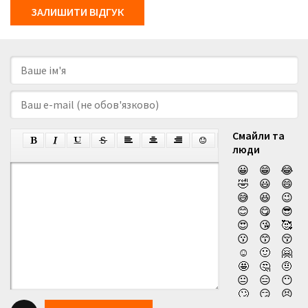
ЗАЛИШИТИ ВІДГУК
Смайли та
люди
😀
😁
😂
🤣
😃
😄
😅
😆
😉
😊
😋
😎
😍
😘
🥰
😗
😙
😚
☺️
🙂
🤗
🤩
🤔
🤨
😐
😑
😶
🙄
😏
😣
😥
😮
🤐