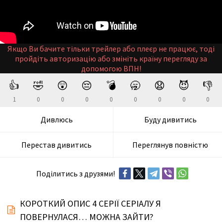
Якщо Ви бачите тільки трейлер або плеєр не працює, тоді
пройдіть авторизацію або змініть країну перегляду за
допомогою ВПН!
👍
🤣
😲
😔
💣
🥱
😧
😈
👎
1
0
0
0
0
0
0
0
0
Дивлюсь
Буду дивитись
Перестав дивитись
Переглянув повністю
Поділитись з друзями!
КОРОТКИЙ ОПИС 4 СЕРІЇ СЕРІАЛУ Я
ПОВЕРНУЛАСЯ… МОЖНА ЗАЙТИ?