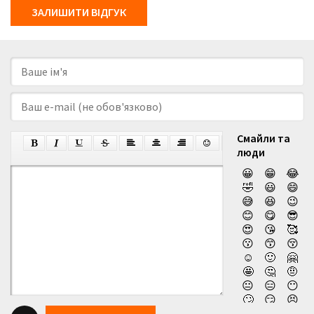
ЗАЛИШИТИ ВІДГУК
Смайли та
люди
😀
😁
😂
🤣
😃
😄
😅
😆
😉
😊
😋
😎
😍
😘
🥰
😗
😙
😚
☺️
🙂
🤗
🤩
🤔
🤨
😐
😑
😶
🙄
😏
😣
😥
😮
🤐