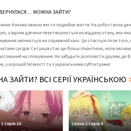
ПОВЕРНУЛАСЯ… МОЖНА ЗАЙТИ?
Ринко Накама звикла вести подвійне життя. На роботі вона де
, а вдома дівчина перетворюється на віддану отаку, яка лише 
існування змінюється на справжній хаос. Це стається після того
натами сусідів. Ситуація стає ще більш пікантною, коли зясовуєт
штований на спілкування. Не забудьте розповісти друзям, де В
 у хорошій hd якості та з українськими субтитрами!
 ЗАЙТИ? ВСІ СЕРІЇ УКРАЇНСЬКОЮ
 1 Серія 10
Сезон 1 Серія 9