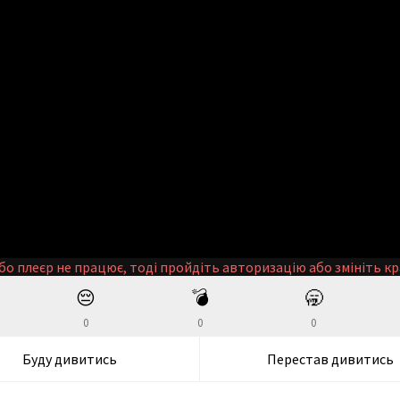
бо плеєр не працює, тоді пройдіть авторизацію або змініть кр
😔
💣
🥱
0
0
0
Буду дивитись
Перестав дивитись