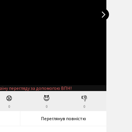
аїну перегляду за допомогою ВПН!
😧
😈
👎
0
0
0
Переглянув повністю