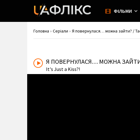
ФІЛЬМИ
Головна
»
Серіали
»
Я повернулася… можна зайти? / Ta
Я ПОВЕРНУЛАСЯ… МОЖНА ЗАЙТ
It's Just a Kiss?!