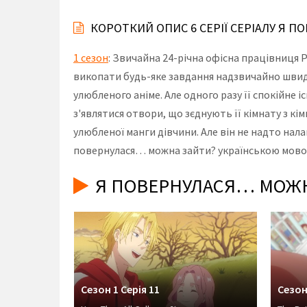
КОРОТКИЙ ОПИС 6 СЕРІЇ СЕРІАЛУ Я 
1 сезон
: Звичайна 24-річна офісна працівниця 
викопати будь-яке завдання надзвичайно швидко
улюбленого аніме. Але одного разу її спокійне 
з'являтися отвори, що зєднують її кімнату з кім
улюбленої манги дівчини. Але він не надто нала
повернулася… можна зайти? українською мовою,
Я ПОВЕРНУЛАСЯ… МОЖНА
Сезон 1 Серія 11
Сезон