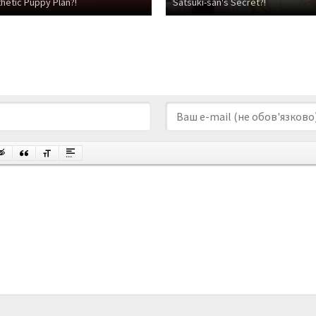
hetic Puppy Plan?!
Satsuki-san's Secret?!