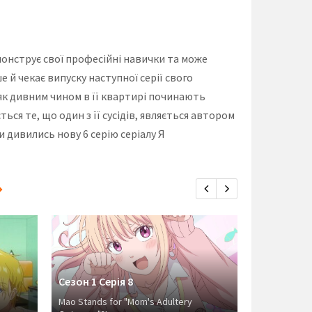
монструє свої професійні навички та може
й чекає випуску наступної серії свого
, як дивним чином в її квартирі починають
ься те, що один з її сусідів, являється автором
и дивились нову 6 серію серіалу Я
Сезон 1 Серія 8
Сезон 1 Се
Mao Stands for "Mom's Adultery