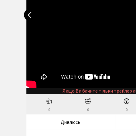
Якщо Ви бачите тільки трейлер а
👍
🤣
😲
0
0
0
Дивлюсь