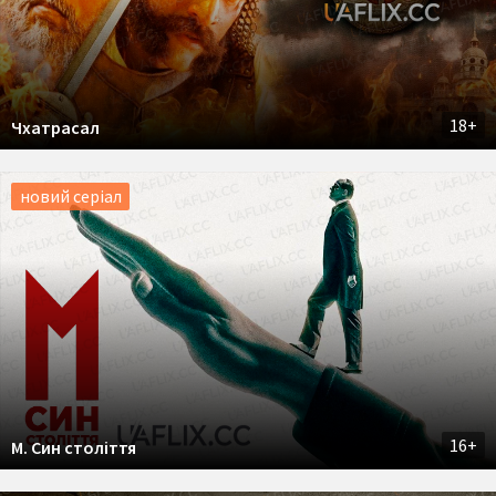
18+
Чхатрасал
новий серіал
16+
М. Син століття