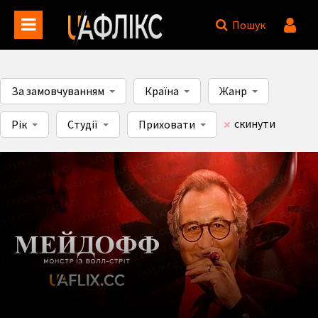
Пошук
За замовчуванням
Країна
Жанр
скинути
Рік
Студії
Приховати