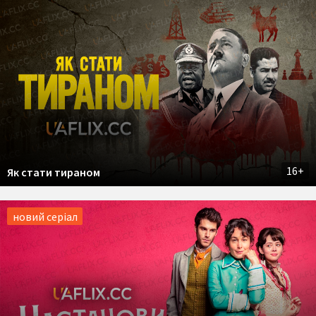
16+
Як стати тираном
новий серіал