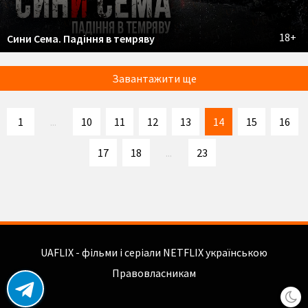
18+
Сини Сема. Падіння в темряву
Завантажити ще
1
...
10
11
12
13
14
15
16
17
18
...
23
UAFLIX - фільми і серіали NETFLIX українською
Правовласникам