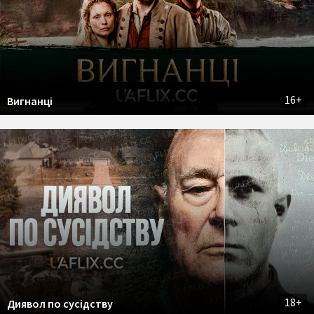
16+
Вигнанці
18+
Диявол по сусідству