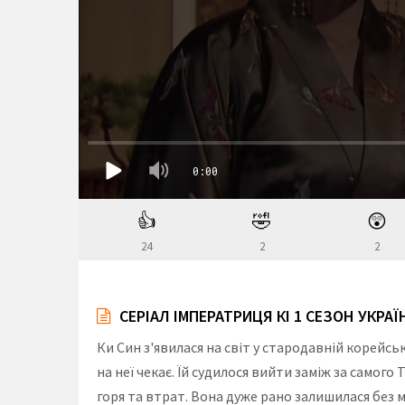
👍
🤣
😲
24
2
2
СЕРІАЛ ІМПЕРАТРИЦЯ КІ 1 СЕЗОН УКРА
Ки Син з'явилася на світ у стародавній корейсь
на неї чекає. Їй судилося вийти заміж за самог
горя та втрат. Вона дуже рано залишилася без м