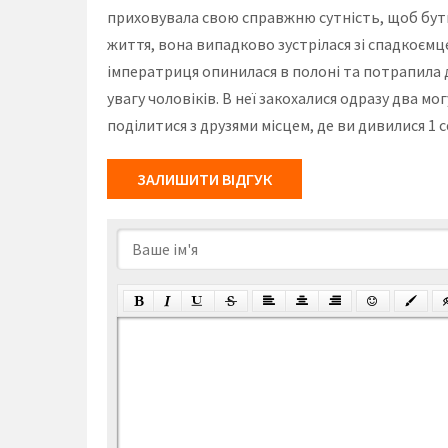
приховувала свою справжню сутність, щоб бути
життя, вона випадково зустрілася зі спадкоємце
імператриця опинилася в полоні та потрапила 
увагу чоловіків. В неї закохалися одразу два мо
поділитися з друзями місцем, де ви дивилися 1 
ЗАЛИШИТИ ВІДГУК