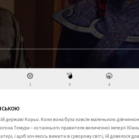
😔
💣
🥱
2
9
4
ЇНСЬКОЮ
кій державі Корьо. Коли вона була зовсім маленькою дівчинкою,
о Тогона Темура – останнього правителя величезної імперії Юан
атері, і щоб хоч якось вижити в суворому світі, їй довелося д