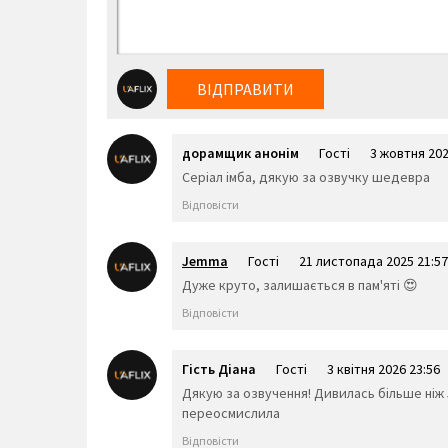
ВІДПРАВИТИ
дорамщик анонім
Гості
3 жовтня 202
Серіал імба, дякую за озвучку шедевра
Відповісти
Jemma
Гості
21 листопада 2025 21:57
Дуже круто, залишається в пам'яті 😍
Відповісти
Гість Діана
Гості
3 квітня 2026 23:56
Дякую за озвучення! Дивилась більше ніж 
переосмислила
Відповісти