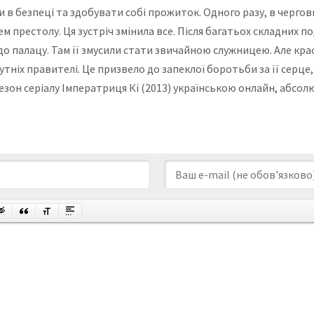
 в безпеці та здобувати собі прожиток. Одного разу, в черг
м престолу. Ця зустріч змінила все. Після багатьох складних п
до палацу. Там її змусили стати звичайною служницею. Але кр
гутніх правителі. Це призвело до запеклої боротьби за її серце
сезон серіалу Імператриця Кі (2013) українською онлайн, абсол