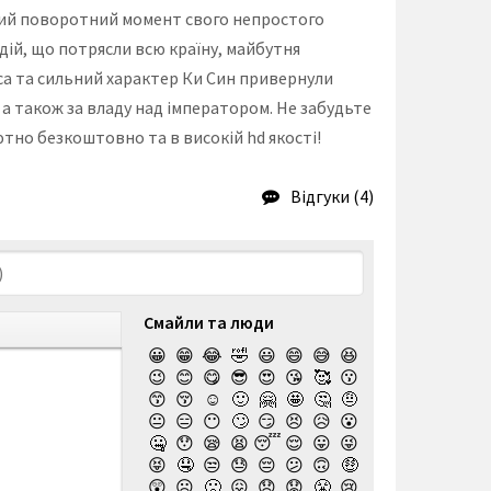
овий поворотний момент свого непростого
одій, що потрясли всю країну, майбутня
аса та сильний характер Ки Син привернули
, а також за владу над імператором. Не забудьте
ютно безкоштовно та в високій hd якості!
Відгуки (4)
Смайли та люди
😀
😁
😂
🤣
😃
😄
😅
😆
😉
😊
😋
😎
😍
😘
🥰
😗
😙
😚
☺️
🙂
🤗
🤩
🤔
🤨
😐
😑
😶
🙄
😏
😣
😥
😮
🤐
😯
😪
😫
😴
😌
😛
😜
😝
🤤
😒
😓
😔
😕
🙃
🤑
😲
☹️
🙁
😖
😞
😟
😤
😢