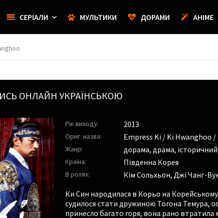
СЕРІАЛИ
МУЛЬТИКИ
ДОРАМИ
АНІМЕ
wanghoo
ИСЬ ОНЛАЙН УКРАЇНСЬКОЮ
Рік виходу:
2013
Ориг. назва:
Empress Ki / Ki Hwanghoo /
Жанр:
дорама, драма, історични
Країна:
Південна Корея
В ролях:
Кім Сольхьон
,
Джі Чанг-Ву
Ки Син народилася в Корьо на Корейському 
судилося стати дружиною Тогона Темура, ос
принесло багато горя, вона рано втратила 