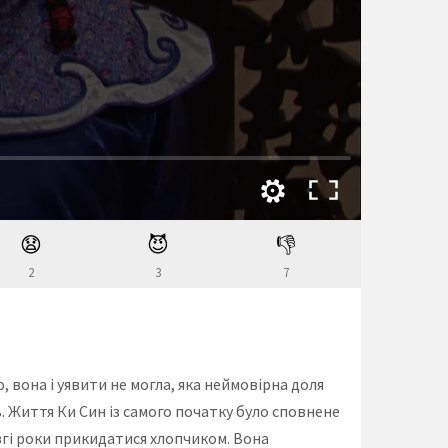
😧
😈
👎
2
3
7
 вона і уявити не могла, яка неймовірна доля
ь. Життя Ки Син із самого початку було сповнене
овгі роки прикидатися хлопчиком. Вона