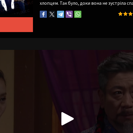
хлопцем. Так було, доки вона не зустріла с