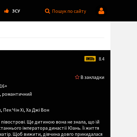
ЗСУ
Пошук
по сайту
8.4
В закладки
 16+
й, романтичний
к
,
Пек Чін Хі
,
Ха Джі Вон
півострові. Ще дитиною вона не знала, що їй
таннього імператора династії Юань. Її життя
матір. Щоб вижити, дівчина довго прикидалася