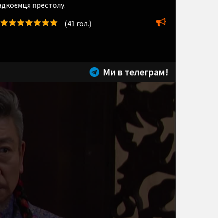
падкоємця престолу.
(
41
гол.)
Ми в телеграм!