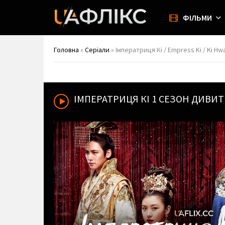
ФІЛЬМИ
Головна
»
Серіали
» Імператриця Кі / Empress Ki / Ki H
ІМПЕРАТРИЦЯ КІ
1 СЕЗОН ДИВИТ