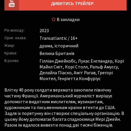
ДИВИТИСЬ ТРЕЙЛЕР.
В закладки
Рік виходу:
2023
Ориг. назва:
Transatlantic / 16+
Жанр:
драма, історичний
Країна:
Велика Британія
В ролях:
Гілліан Джейкобс
,
Лукас Енгландер
,
Корі
Майкл Сміт
,
Корі Столл
,
Ральф Амуссу
,
Делайла Піаско
,
Аміт Рагав
,
Грегорі
Монтел
,
Генріетта Конфуріус
Влітку 40 року солдати верхмата захопили північну
частину Франції. Американський журналіст вирішує
допомогти видатним мислителям, музикантам,
художникам та письменникам країни втекти до США.
Задля їх порятунку він створює спеціальну організацію. В
цьому йому допомагає багата спадкоємиця Мері Джейн.
Разом їм вдалося вивезти понад дві тисячі біженців.