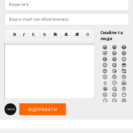
Смайли та
люди
😀
😁
😂
🤣
😃
😄
😅
😆
😉
😊
😋
😎
😍
😘
🥰
😗
😙
😚
☺️
🙂
🤗
🤩
🤔
🤨
😐
😑
😶
🙄
😏
😣
😥
😮
🤐
ВІДПРАВИТИ
😯
😪
😫
😴
😌
😛
😜
😝
🤤
😒
😓
😔