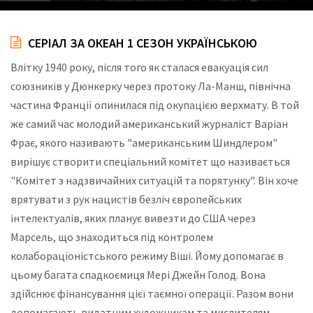
СЕРІАЛ ЗА ОКЕАН 1 СЕЗОН УКРАЇНСЬКОЮ
Влітку 1940 року, після того як сталася евакуація сил
союзників у Дюнкерку через протоку Ла-Манш, північна
частина Франції опинилася під окупацією верхмату. В той
же самий час молодий американський журналіст Варіан
Фрає, якого називають "американським Шиндлером"
вирішує створити спеціальний комітет що називається
"Комітет з надзвичайних ситуацій та порятунку". Він хоче
врятувати з рук нацистів безліч європейських
інтелектуалів, яких планує вивезти до США через
Марсель, що знаходиться під контролем
колабораціоністського режиму Віші. Йому допомагає в
цьому багата спадкоємиця Мері Джейн Голод. Вона
здійснює фінансування цієї таємної операції. Разом вони
допомагають видатним художникам та мислителям