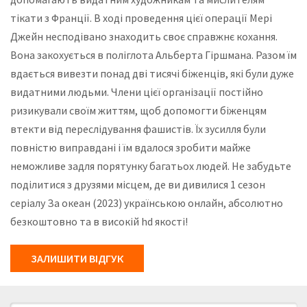
тікати з Франції. В ході проведення цієї операції Мері
Джейн несподівано знаходить своє справжнє кохання.
Вона закохується в поліглота Альберта Гіршмана. Разом їм
вдається вивезти понад дві тисячі біженців, які були дуже
видатними людьми. Члени цієї організації постійно
ризикували своїм життям, щоб допомогти біженцям
втекти від переслідування фашистів. Їх зусилля були
повністю виправдані і їм вдалося зробити майже
неможливе задля порятунку багатьох людей. Не забудьте
поділитися з друзями місцем, де ви дивилися 1 сезон
серіалу За океан (2023) українською онлайн, абсолютно
безкоштовно та в високій hd якості!
ЗАЛИШИТИ ВІДГУК