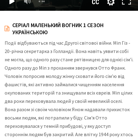
СЕРІАЛ МАЛЕНЬКИЙ ВОГНИК 1 СЕЗОН
УКРАЇНСЬКОЮ
Події відбуваються під час Другої світової війни. Міп Гіз -
20-річна секретарка з Голландії. Вона навіть уявити собі
не могла, що одного разу стане рятівницею для однієї сім'ї.
Одного разу до Міп з проханням звернувся Отто Франк.
Чоловік попросив молоду жінку сховати його сім'ю від
фашистів, які активно займалися чищенням населення
окупованих територій та знищували всіх євреїв. Міп цілих
два роки переховувала людей у своїй невеликій оселі.
Вона разом зі своїм чоловіком Яном надавали прихисток
восьми людям, які потрапили у біду. Сім'я Отто
переховувалася у темній прибудові, у яку доступ
стороннім людям був закритий. Але влітку 1944 року хтось