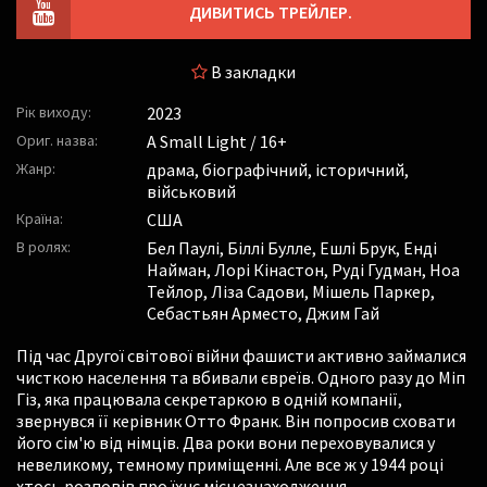
ДИВИТИСЬ ТРЕЙЛЕР.
В закладки
Рік виходу:
2023
Ориг. назва:
A Small Light / 16+
Жанр:
драма, біографічний, історичний,
військовий
Країна:
США
В ролях:
Бел Паулі
,
Біллі Булле
,
Ешлі Брук
,
Енді
Найман
,
Лорі Кінастон
,
Руді Гудман
,
Ноа
Тейлор
,
Ліза Садови
,
Мішель Паркер
,
Себастьян Арместо
,
Джим Гай
Під час Другої світової війни фашисти активно займалися
чисткою населення та вбивали євреїв. Одного разу до Міп
Гіз, яка працювала секретаркою в одній компанії,
звернувся її керівник Отто Франк. Він попросив сховати
його сім'ю від німців. Два роки вони переховувалися у
невеликому, темному приміщенні. Але все ж у 1944 році
хтось розповів про їхнє місцезнаходження.