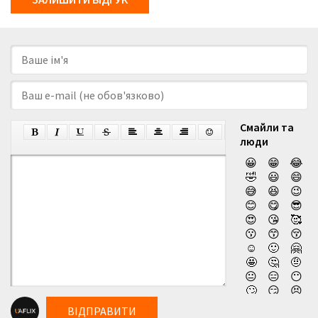
Смайли та
люди
😀
😁
😂
🤣
😃
😄
😅
😆
😉
😊
😋
😎
😍
😘
🥰
😗
😙
😚
☺️
🙂
🤗
🤩
🤔
🤨
😐
😑
😶
🙄
😏
😣
😥
😮
🤐
ВІДПРАВИТИ