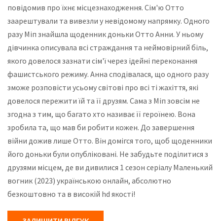
повідомив про їхнє місцезнаходження. Сім'ю Отто
заарештували та вивезли у невідомому напрямку. Одного
разу Міп знайшла щоденник доньки Отто Анни. У ньому
дівчинка описувала всі страждання та неймовірний біль,
якого довелося зазнати сім'ї через ідейні переконання
фашистського режиму. Анна сподівалася, що одного разу
зможе розповісти усьому світові про всі ті жахіття, які
довелося пережити їй та її друзям. Сама з Міп зовсім не
згодна з тим, що багато хто називає її героїнею. Вона
зробила та, що мав би робити кожен. До завершення
війни дожив лише Отто. Він домігся того, щоб щоденники
його доньки були опубліковані. Не забудьте поділитися з
друзями місцем, де ви дивилися 1 сезон серіалу Маленький
вогник (2023) українською онлайн, абсолютно
безкоштовно та в високій hd якості!
ЗАЛИШИТИ ВІДГУК