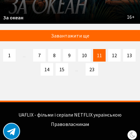
16+
За океан
Завантажити ще
1
...
7
8
9
10
11
12
13
14
15
...
23
UAFLIX - фільми і серіали NETFLIX українською
Правовласникам