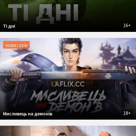
16+
Ті дні
нова серія
18+
Мисливець на демонів