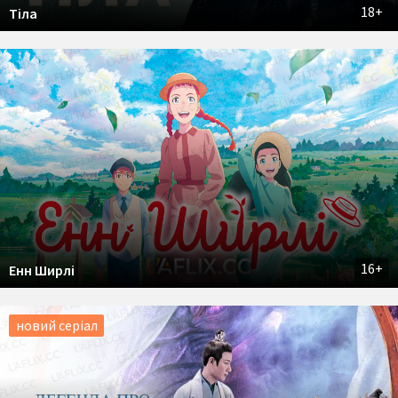
18+
Тіла
16+
Енн Ширлі
новий серіал