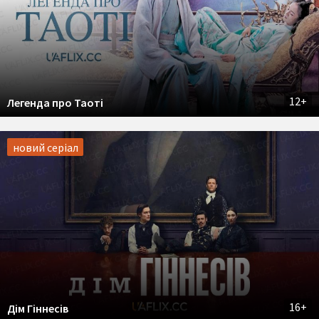
12+
Легенда про Таоті
новий серіал
16+
Дім Гіннесів