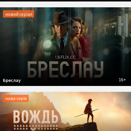
новий серіал
16+
Бреслау
нова серія