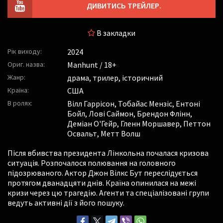
ДИВИТИСЬ ТРЕЙЛЕР.
В закладки
Рік виходу:
2024
Ориг. назва:
Manhunt / 18+
Жанр:
драма, трилер, історичний
Країна:
США
В ролях:
Вілл Гаррісон
,
Тобайас Мензіс
,
Ентоні
Бойл
,
Лові Саймон
,
Брендон Флінн
,
Деміан О'Гейр
,
Гленн Моршавер
,
Петтон
Освальт
,
Метт Волш
Після вбивства президента Лінкольна почалася кризова
ситуація. Розпочалося полювання на головного
підозрюваного. Актор Джон Вілкс Бут переслідується
протягом дванадцяти днів. Країна опинилася на межі
кризи через цю трагедію. Агенти та спеціалізовані групи
ведуть активні дії з його пошуку.