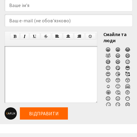
Смайли та
люди
😀
😁
😂
🤣
😃
😄
😅
😆
😉
😊
😋
😎
😍
😘
🥰
😗
😙
😚
☺️
🙂
🤗
🤩
🤔
🤨
😐
😑
😶
🙄
😏
😣
😥
😮
🤐
ВІДПРАВИТИ
😯
😪
😫
😴
😌
😛
😜
😝
🤤
😒
😓
😔