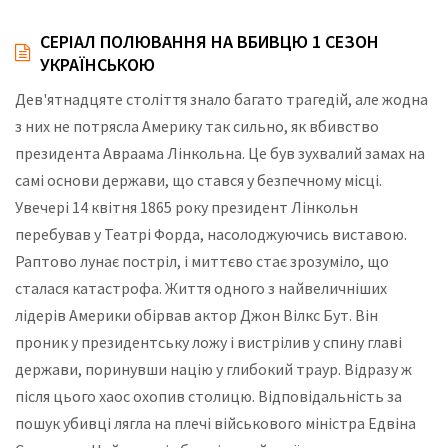
СЕРІАЛ ПОЛЮВАННЯ НА ВБИВЦЮ 1 СЕЗОН
УКРАЇНСЬКОЮ
Дев'ятнадцяте століття знало багато трагедій, але жодна
з них не потрясла Америку так сильно, як вбивство
президента Авраама Лінкольна. Це був зухвалий замах на
самі основи держави, що стався у безпечному місці.
Увечері 14 квітня 1865 року президент Лінкольн
перебував у Театрі Форда, насолоджуючись виставою.
Раптово лунає постріл, і миттєво стає зрозуміло, що
сталася катастрофа. Життя одного з найвеличніших
лідерів Америки обірвав актор Джон Вілкс Бут. Він
проник у президентську ложу і вистрілив у спину главі
держави, поринувши націю у глибокий траур. Відразу ж
після цього хаос охопив столицю. Відповідальність за
пошук убивці лягла на плечі військового міністра Едвіна