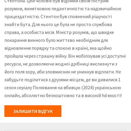
Стентона. Цей чоловік був відомий своїм гострим
розумом, винятковою педантичністю та надзвичайною
працездатністю. Стентон був сповнений рішучості
знайти Бута. Для нього це була не просто службова
справа, а особиста місія. Міністр розумів, що швидке
покарання винного було життєво необхідним для
відновлення порядку та спокою в країні, яка щойно
пройшла через страшну війну. Він мобілізував усі доступні
ресурси, не дозволяючи жодної дрібниці вислизнути з
його поля зору, аби зловмисник не уникнув відплати. Не
забудьте поділитися з друзями місцем, де ви дивилися 1
сезон серіалу Полювання на вбивцю (2024) українською
онлайн, абсолютно безкоштовно та в високій hd якості!
ЗАЛИШИТИ ВІДГУК