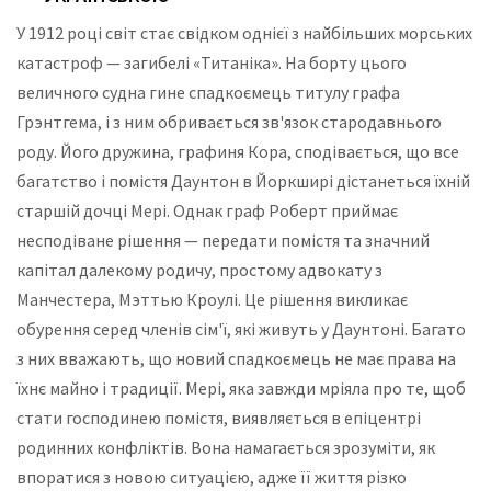
У 1912 році світ стає свідком однієї з найбільших морських
катастроф — загибелі «Титаніка». На борту цього
величного судна гине спадкоємець титулу графа
Грэнтгема, і з ним обривається зв'язок стародавнього
роду. Його дружина, графиня Кора, сподівається, що все
багатство і помістя Даунтон в Йоркширі дістанеться їхній
старшій дочці Мері. Однак граф Роберт приймає
несподіване рішення — передати помістя та значний
капітал далекому родичу, простому адвокату з
Манчестера, Мэттью Кроулі. Це рішення викликає
обурення серед членів сім'ї, які живуть у Даунтоні. Багато
з них вважають, що новий спадкоємець не має права на
їхнє майно і традиції. Мері, яка завжди мріяла про те, щоб
стати господинею помістя, виявляється в епіцентрі
родинних конфліктів. Вона намагається зрозуміти, як
впоратися з новою ситуацією, адже її життя різко