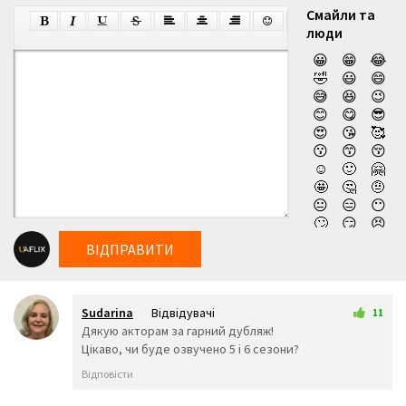
Смайли та
люди
😀
😁
😂
🤣
😃
😄
😅
😆
😉
😊
😋
😎
😍
😘
🥰
😗
😙
😚
☺️
🙂
🤗
🤩
🤔
🤨
😐
😑
😶
🙄
😏
😣
😥
😮
🤐
ВІДПРАВИТИ
😯
😪
😫
😴
😌
😛
😜
😝
🤤
Sudarina
Відвідувачі
😒
😓
😔
11
6 серпня 2025 02:02
Дякую акторам за гарний дубляж!
😕
🙃
🤑
Цiкаво, чи буде озвучено 5 i 6 сезони?
😲
☹️
🙁
😖
😞
😟
Відповісти
😤
😢
😭
😦
😧
😨