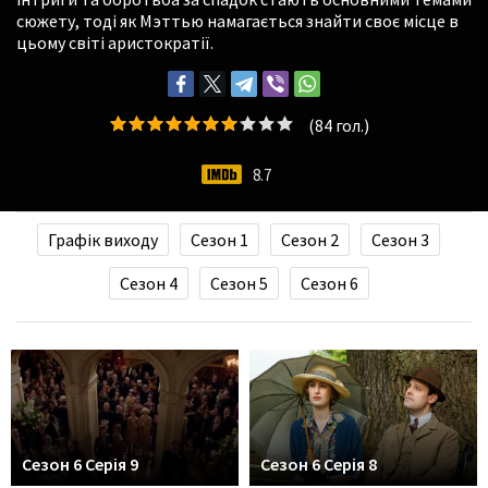
сюжету, тоді як Мэттью намагається знайти своє місце в
цьому світі аристократії.
(
84
гол.)
8.7
Графік виходу
Сезон 1
Сезон 2
Сезон 3
Сезон 4
Сезон 5
Сезон 6
Сезон 6 Серія 9
Сезон 6 Серія 8