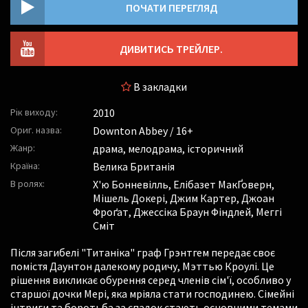
ПОЧАТИ ПЕРЕГЛЯД
ДИВИТИСЬ ТРЕЙЛЕР.
В закладки
Рік виходу:
2010
Ориг. назва:
Downton Abbey / 16+
Жанр:
драма, мелодрама, історичний
Країна:
Велика Британія
В ролях:
Х'ю Бонневілль
,
Елібазет МакҐоверн
,
Мішель Докері
,
Джим Картер
,
Джоан
Фроґат
,
Джессіка Браун Фіндлей
,
Меггі
Сміт
Після загибелі "Титаніка" граф Грэнтгем передає своє
помістя Даунтон далекому родичу, Мэттью Кроулі. Це
рішення викликає обурення серед членів сім'ї, особливо у
старшої дочки Мері, яка мріяла стати господинею. Сімейні
інтриги та боротьба за спадок стають основними темами