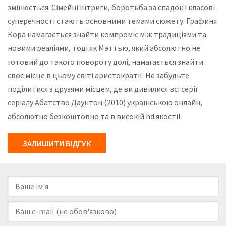
змінюється. Сімейні інтриги, боротьба за спадок і класові
суперечності стають основними темами сюжету. Графиня
Кора намагається знайти компроміс між традиціями та
новими реаліями, тоді як Мэттью, який абсолютно не
готовий до такого повороту долі, намагається знайти
своє місце в цьому світі аристократії. Не забудьте
поділитися з друзями місцем, де ви дивилися всі серії
серіалу Абатство Даунтон (2010) українською онлайн,
абсолютно безкоштовно та в високій hd якості!
ЗАЛИШИТИ ВІДГУК