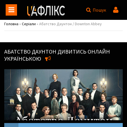
Пошук
Головна
»
Серіали
» Абатство Даунтон / Downton Abbey
АБАТСТВО ДАУНТОН
ДИВИТИСЬ ОНЛАЙН
УКРАЇНСЬКОЮ