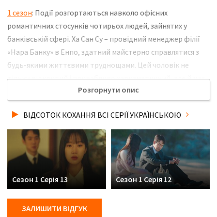
1 сезон
: Події розгортаються навколо офісних
романтичних стосунків чотирьох людей, зайнятих у
банківській сфері. Ха Сан Су – провідний менеджер філії
«Нара Банку» в Енпо, здатний майстерно справлятися з
будь-якими життєвими труднощами. Цей чоловік не
тільки відкритий і привабливо харизматичний, але й має
Розгорнути опис
атлетично розвинене тіло, що більше відповідає
спортсмену, ніж співробітнику банку. Така особистість
ВІДСОТОК КОХАННЯ ВСІ СЕРІЇ УКРАЇНСЬКОЮ
дуже популярна, але викликає чималу заздрість у колег. Не
забудьте розповісти друзям, де Ви дивились нову 16 серію
серіалу Відсоток кохання українською мовою, у хорошій
hd якості та з українськими субтитрами!
Сезон 1 Серія 13
Сезон 1 Серія 12
ЗАЛИШИТИ ВІДГУК