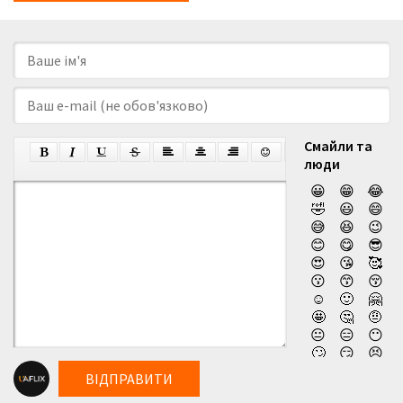
Смайли та
люди
😀
😁
😂
🤣
😃
😄
😅
😆
😉
😊
😋
😎
😍
😘
🥰
😗
😙
😚
☺️
🙂
🤗
🤩
🤔
🤨
😐
😑
😶
🙄
😏
😣
😥
😮
🤐
ВІДПРАВИТИ
😯
😪
😫