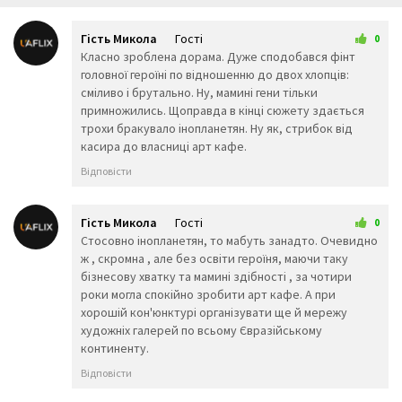
😴
😌
😛
😜
😝
🤤
Гість Микола
Гості
😒
😓
😔
0
7 грудня 2025 09:43
Класно зроблена дорама. Дуже сподобався фінт
😕
🙃
🤑
головної героїні по відношенню до двох хлопців:
😲
☹️
🙁
сміливо і брутально. Ну, мамині гени тільки
😖
😞
😟
примножились. Щоправда в кінці сюжету здається
😤
😢
😭
трохи бракувало інопланетян. Ну як, стрибок від
😦
😧
😨
касира до власниці арт кафе.
😩
🤯
😬
😰
😱
🥵
Відповісти
🥶
😳
🤪
😵
😡
😠
🤬
😷
🤒
Гість Микола
Гості
0
🤕
🤢
🤮
7 грудня 2025 16:05
Стосовно інопланетян, то мабуть занадто. Очевидно
🤧
😇
🤠
ж , скромна , але без освіти героїня, маючи таку
🥳
🥴
🥺
бізнесову хватку та мамині здібності , за чотири
🤥
🤫
🤭
роки могла спокійно зробити арт кафе. А при
🧐
🤓
😈
хорошій кон'юнктурі організувати ще й мережу
👿
🤡
👹
художніх галерей по всьому Євразійському
👺
💀
☠️
континенту.
👻
👾
👽
Відповісти
🤖
💩
😺