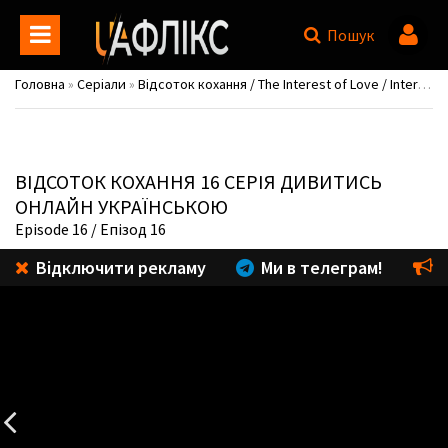
Пошук
Головна
»
Серіали
»
Відсоток кохання / The Interest of Love / Interests of Love / Understanding Love / Sarangui ihae
ВІДСОТОК КОХАННЯ
16 СЕРІЯ ДИВИТИСЬ
ОНЛАЙН УКРАЇНСЬКОЮ
Episode 16
/ Епізод 16
Відключити рекламу
Ми в телеграм!