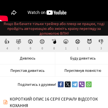
Якщо Ви бачите тільки трейлер або плеєр не працює, тоді
пройдіть авторизацію або змініть країну перегляду за
допомогою ВПН!
👍
🤣
😲
😔
💣
🥱
😧
😈
👎
4
0
0
0
0
1
1
1
3
Дивлюсь
Буду дивитись
Перестав дивитись
Переглянув повністю
Поділитись з друзями!
КОРОТКИЙ ОПИС 16 СЕРІЇ СЕРІАЛУ ВІДСОТОК
КОХАННЯ