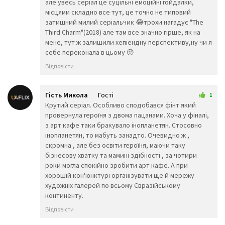
але увесь серіал це суцільні емоційні гойдалки,
😲
☹️
🙁
місцями складно все тут, це точно не типовий
😖
😞
😟
затишний милий серіальчик 😂трохи нагадує "The
😤
😢
😭
Third Charm"(2018) але там все значно гірше, як на
😦
😧
😨
мене, тут ж залишили хепіендну перспективу,ну чи я
😩
🤯
😬
себе переконала в цьому 😜
😰
😱
🥵
🥶
😳
🤪
Відповісти
😵
😡
😠
🤬
😷
🤒
🤕
🤢
🤮
Гість Микола
Гості
1
🤧
😇
🤠
13 грудня 2025 20:24
Крутий серіал. Особливо сподобався фінт який
🥳
🥴
🥺
провернула героїня з двома пацанами. Хоча у фіналі,
🤥
🤫
🤭
з арт кафе таки бракувало інопланетян. Стосовно
🧐
🤓
😈
інопланетян, то мабуть занадто. Очевидно ж ,
👿
🤡
👹
скромна , але без освіти героїня, маючи таку
👺
💀
☠️
бізнесову хватку та мамині здібності , за чотири
роки могла спокійно зробити арт кафе. А при
👻
👾
👽
хорошій кон'юнктурі організувати ще й мережу
🤖
💩
😺
художніх галерей по всьому Євразійському
😸
😹
😻
континенту.
😼
😽
🙀
Відповісти
😿
😾
🙈
🙉
🙊
👶