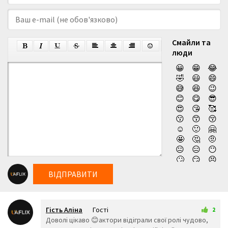
Смайли та
люди
😀
😁
😂
🤣
😃
😄
😅
😆
😉
😊
😋
😎
😍
😘
🥰
😗
😙
😚
☺️
🙂
🤗
🤩
🤔
🤨
😐
😑
😶
🙄
😏
😣
😥
😮
🤐
ВІДПРАВИТИ
😯
😪
😫
😴
😌
😛
😜
😝
🤤
Гість Аліна
Гості
😒
😓
😔
2
27 листопада 2025 01:59
Доволі цікаво 😊актори відіграли свої ролі чудово,
😕
🙃
🤑