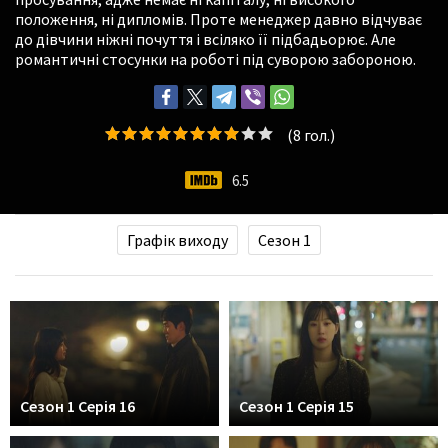
положення, ні дипломів. Проте менеджер давно відчуває
до дівчини ніжні почуття і всіляко її підбадьорює. Але
романтичні стосунки на роботі під суворою забороною.
(
8
гол.)
6.5
Графік виходу
Сезон 1
Сезон 1 Серія 16
Сезон 1 Серія 15