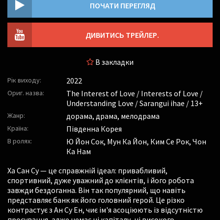
ПОЧАТИ ПЕРЕГЛЯД
ДИВИТИСЬ ТРЕЙЛЕР.
В закладки
Рік виходу:
2022
Ориг. назва:
The Interest of Love / Interests of Love /
Understanding Love / Sarangui ihae / 13+
Жанр:
дорама, драма, мелодрама
Країна:
Південна Корея
В ролях:
Ю Йон Сок
,
Мун Ка Йон
,
Ким Се Рок
,
Чон
Ка Нам
Ха Сан Су — це справжній ідеал: привабливий,
спортивний, дуже уважний до клієнтів, і його робота
завжди бездоганна. Він так популярний, що навіть
представляє банк як його головний герой. Це різко
контрастує з Ан Су Ен, чиє ім'я асоціюють із відсутністю
просування, адже немає ні капіталу, ні високого