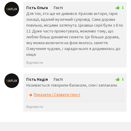
🧒
👦
👧
Гість Ольга
Гості
1
🧑
👨
👩
15 грудня 2025 17:25
Для тих, хто ще не дивився. Красиві актори, гарні
🧓
👴
👵
локації, вдалий музичний супровід. Сама дорама
👨‍🎓
👨‍⚕️
👩‍⚕️
повільна, місцями затягнута. Цікавіші серії були з 8 по
👩‍🎓
👨‍🏫
👩‍🏫
12. Дуже часто промотувала, можливо тому, що
👨‍🌾
👨‍⚖️
👩‍⚖️
люблю більш динамічні сюжети. Це більше дорама,
👩‍🌾
👨‍🍳
👩‍🍳
яку можна включити на фоні якогось заняття.
👨‍🔧
👩‍🔧
👨‍🏭
Озвучення чудове, і заради нього я додивилась до
👩‍🏭
👨‍💼
👩‍💼
кінця.
👨‍🔬
👩‍🔬
👨‍💻
👩‍💻
👨‍🎤
👩‍🎤
Відповісти
👨‍🎨
👩‍🎨
👨‍✈️
👨‍🚀
👩‍🚀
👩‍✈️
Гість Надія
Гості
1
👨‍🚒
👩‍🚒
👮‍♂️
26 лютого 2026 14:45
Називається: говорили-балакали, сіли і заплакали.
👮‍♀️
🕵️‍♂️
🕵️‍♀️
💂‍♂️
💂‍♀️
👷‍♂️
Показати / Сховати текст
🤴
👸
👷‍♀️
Відповісти
👲
👳‍♂️
👳‍♀️
🧕
🧔
👱‍♂️
👨‍🦰
👩‍🦰
👱‍♀️
👨‍🦱
👩‍🦱
👨‍🦲