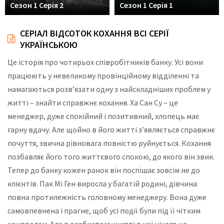
Сезон 1 Серія 2
Сезон 1 Серія 1
СЕРІАЛ ВІДСОТОК КОХАННЯ ВСІ СЕРІЇ
УКРАЇНСЬКОЮ
Це історія про чотирьох співробітників банку. Усі вони
працюють у невеликому провінційному відділенні та
намагаються розв’язати одну з найскладніших проблем у
житті – знайти справжнє кохання. Ха Сан Су – це
менеджер, дуже спокійний і позитивний, хлопець має
гарну вдачу. Але щойно в його житті з’являється справжнє
почуття, звична рівновага повністю руйнується. Кохання
позбавляє його того життєвого спокою, до якого він звик.
Тепер до банку кожен ранок він поспішає зовсім не до
клієнтів. Пак Мі Ген виросла у багатій родині, дівчина
повна протилежність головному менеджеру. Вона дуже
самовпевнена і прагне, щоб усі події були під її чітким
контролем. Але в особистому житті в неї нічого не