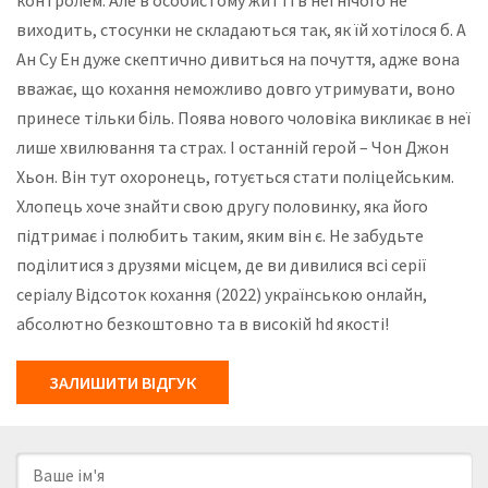
виходить, стосунки не складаються так, як їй хотілося б. А
Ан Су Ен дуже скептично дивиться на почуття, адже вона
вважає, що кохання неможливо довго утримувати, воно
принесе тільки біль. Поява нового чоловіка викликає в неї
лише хвилювання та страх. І останній герой – Чон Джон
Хьон. Він тут охоронець, готується стати поліцейським.
Хлопець хоче знайти свою другу половинку, яка його
підтримає і полюбить таким, яким він є. Не забудьте
поділитися з друзями місцем, де ви дивилися всі серії
серіалу Відсоток кохання (2022) українською онлайн,
абсолютно безкоштовно та в високій hd якості!
ЗАЛИШИТИ ВІДГУК