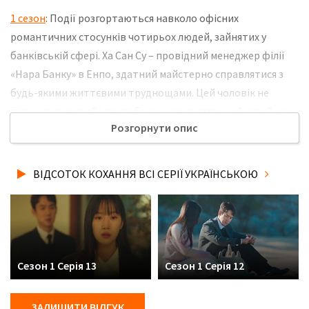
1 сезон
: Події розгортаються навколо офісних
романтичних стосунків чотирьох людей, зайнятих у
банківській сфері. Ха Сан Су – провідний менеджер філії
«Нара Банку» в Енпо, здатний майстерно справлятися з
будь-якими життєвими труднощами. Цей чоловік не
тільки відкритий і привабливо харизматичний, але й має
Розгорнути опис
атлетично розвинене тіло, що більше відповідає
спортсмену, ніж співробітнику банку. Така особистість
дуже популярна, але викликає чималу заздрість у колег. Не
ВІДСОТОК КОХАННЯ ВСІ СЕРІЇ УКРАЇНСЬКОЮ
забудьте розповісти друзям, де Ви дивились нову 13 серію
серіалу Відсоток кохання українською мовою, у хорошій
hd якості та з українськими субтитрами!
Сезон 1 Серія 13
Сезон 1 Серія 12
ЗАЛИШИТИ ВІДГУК