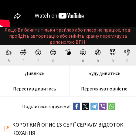
Якщо Ви бачите тільки трейлер або плеєр не працює, тоді
пройдіть авторизацію або змініть країну перегляду за
допомогою ВПН!
👍
🤣
😲
😔
💣
🥱
😧
😈
👎
5
0
0
0
1
0
0
0
0
Дивлюсь
Буду дивитись
Перестав дивитись
Переглянув повністю
Поділитись з друзями!
КОРОТКИЙ ОПИС 13 СЕРІЇ СЕРІАЛУ ВІДСОТОК
КОХАННЯ