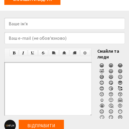
Смайли та
люди
😀
😁
😂
🤣
😃
😄
😅
😆
😉
😊
😋
😎
😍
😘
🥰
😗
😙
😚
☺️
🙂
🤗
🤩
🤔
🤨
😐
😑
😶
🙄
😏
😣
😥
😮
🤐
ВІДПРАВИТИ
😯
😪
😫