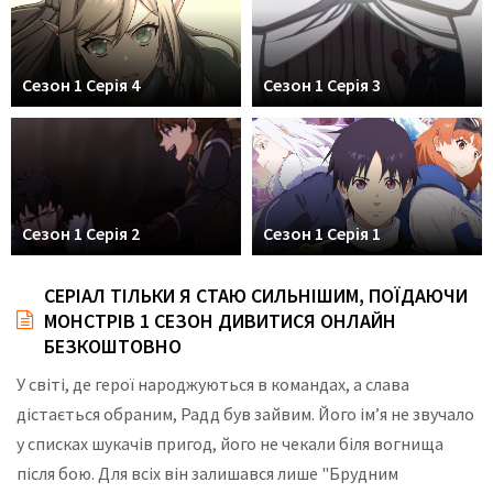
Сезон 1 Серія 4
Сезон 1 Серія 3
Сезон 1 Серія 2
Сезон 1 Серія 1
СЕРІАЛ ТІЛЬКИ Я СТАЮ СИЛЬНІШИМ, ПОЇДАЮЧИ
МОНСТРІВ 1 СЕЗОН ДИВИТИСЯ ОНЛАЙН
БЕЗКОШТОВНО
У світі, де герої народжуються в командах, а слава
дістається обраним, Радд був зайвим. Його ім’я не звучало
у списках шукачів пригод, його не чекали біля вогнища
після бою. Для всіх він залишався лише "Брудним