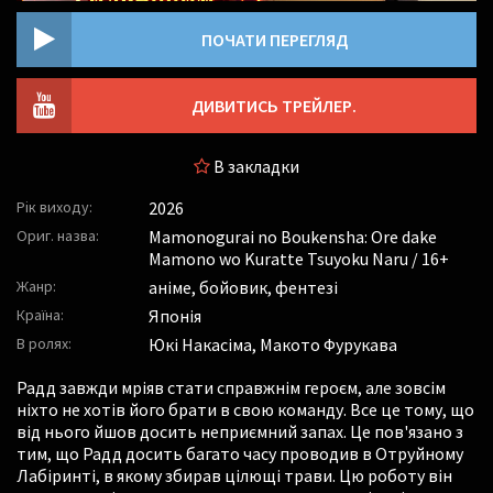
ПОЧАТИ ПЕРЕГЛЯД
ДИВИТИСЬ ТРЕЙЛЕР.
В закладки
Рік виходу:
2026
Ориг. назва:
Mamonogurai no Boukensha: Ore dake
Mamono wo Kuratte Tsuyoku Naru / 16+
Жанр:
аніме, бойовик, фентезі
Країна:
Японія
В ролях:
Юкі Накасіма
,
Макото Фурукава
Радд завжди мріяв стати справжнім героєм, але зовсім
ніхто не хотів його брати в свою команду. Все це тому, що
від нього йшов досить неприємний запах. Це пов'язано з
тим, що Радд досить багато часу проводив в Отруйному
Лабіринті, в якому збирав цілющі трави. Цю роботу він