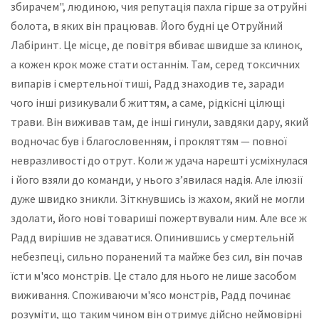
збирачем", людиною, чия репутація пахла гірше за отруйні
болота, в яких він працював. Його будні це Отруйний
Лабіринт. Це місце, де повітря вбиває швидше за клинок,
а кожен крок може стати останнім. Там, серед токсичних
випарів і смертельної тиші, Радд знаходив те, заради
чого інші ризикували б життям, а саме, рідкісні цілющі
трави. Він виживав там, де інші гинули, завдяки дару, який
водночас був і благословенням, і прокляттям — повної
невразливості до отрут. Коли ж удача нарешті усміхнулася
і його взяли до команди, у нього з’явилася надія. Але ілюзії
дуже швидко зникли. Зіткнувшись із жахом, який не могли
здолати, його нові товариші пожертвували ним. Але все ж
Радд вирішив не здаватися. Опинившись у смертельній
небезпеці, сильно поранений та майже без сил, він почав
їсти м'ясо монстрів. Це стало для нього не лише засобом
виживання. Споживаючи м'ясо монстрів, Радд починає
розуміти, що таким чином він отримує дійсно неймовірні