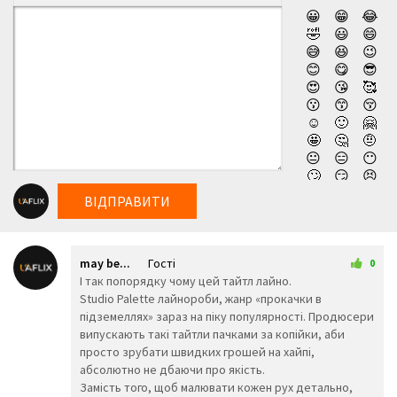
😀
😁
😂
🤣
😃
😄
😅
😆
😉
😊
😋
😎
😍
😘
🥰
😗
😙
😚
☺️
🙂
🤗
🤩
🤔
🤨
😐
😑
😶
🙄
😏
😣
😥
😮
🤐
ВІДПРАВИТИ
😯
😪
😫
😴
😌
😛
😜
😝
🤤
may be...
Гості
😒
😓
😔
0
25 червня 2026 03:00
І так попорядку чому цей тайтл лайно.
😕
🙃
🤑
Studio Palette лайнороби, жанр «прокачки в
😲
☹️
🙁
підземеллях» зараз на піку популярності. Продюсери
😖
😞
😟
випускають такі тайтли пачками за копійки, аби
😤
😢
😭
просто зрубати швидких грошей на хайпі,
😦
😧
😨
абсолютно не дбаючи про якість.
😩
🤯
😬
Замість того, щоб малювати кожен рух детально,
😰
😱
🥵