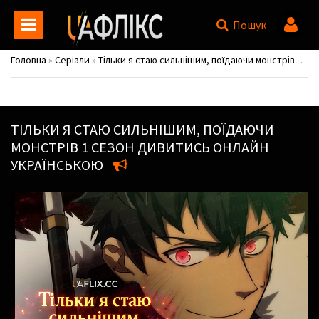
Пошук
Головна
»
Серіали
»
Тільки я стаю сильнішим, поїдаючи монстрів / Mamonogurai no Boukensha: Ore dake Mamono wo Kuratte Tsuyoku Naru
ТІЛЬКИ Я СТАЮ СИЛЬНІШИМ, ПОЇДАЮЧИ
МОНСТРІВ
1 СЕЗОН ДИВИТИСЬ ОНЛАЙН
УКРАЇНСЬКОЮ