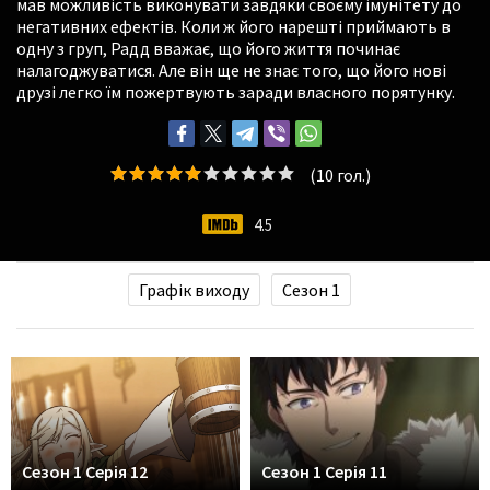
мав можливість виконувати завдяки своєму імунітету до
негативних ефектів. Коли ж його нарешті приймають в
одну з груп, Радд вважає, що його життя починає
налагоджуватися. Але він ще не знає того, що його нові
друзі легко їм пожертвують заради власного порятунку.
(
10
гол.)
4.5
Графік виходу
Сезон 1
Сезон 1 Серія 12
Сезон 1 Серія 11