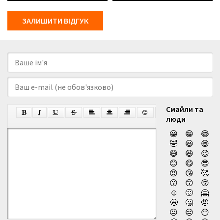
ЗАЛИШИТИ ВІДГУК
Смайли та
люди
😀
😁
😂
🤣
😃
😄
😅
😆
😉
😊
😋
😎
😍
😘
🥰
😗
😙
😚
☺️
🙂
🤗
🤩
🤔
🤨
😐
😑
😶