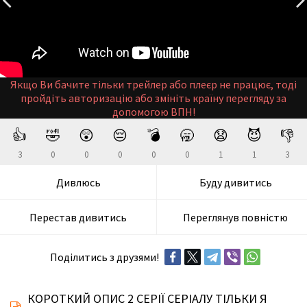
Якщо Ви бачите тільки трейлер або плеєр не працює, тоді
пройдіть авторизацію або змініть країну перегляду за
допомогою ВПН!
👍
🤣
😲
😔
💣
🥱
😧
😈
👎
3
0
0
0
0
0
1
1
3
Дивлюсь
Буду дивитись
Перестав дивитись
Переглянув повністю
Поділитись з друзями!
КОРОТКИЙ ОПИС 2 СЕРІЇ СЕРІАЛУ ТІЛЬКИ Я