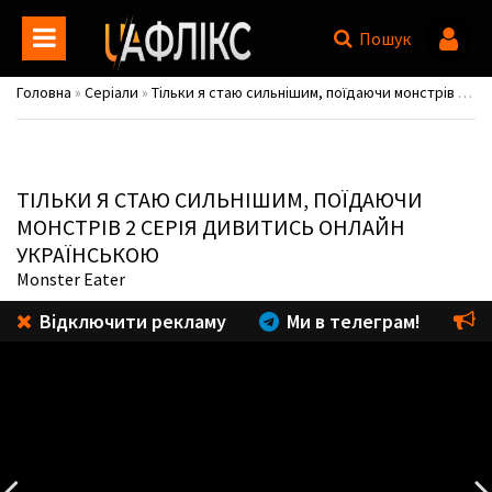
Пошук
Головна
»
Серіали
»
Тільки я стаю сильнішим, поїдаючи монстрів / Mamonogurai no Boukensha: Ore dake Mamono wo Kuratte Tsuyoku Naru
ТІЛЬКИ Я СТАЮ СИЛЬНІШИМ, ПОЇДАЮЧИ
МОНСТРІВ
2 СЕРІЯ ДИВИТИСЬ ОНЛАЙН
УКРАЇНСЬКОЮ
Monster Eater
Відключити рекламу
Ми в телеграм!