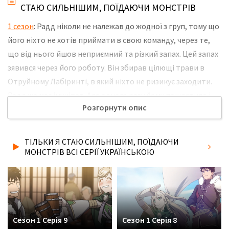
СТАЮ СИЛЬНІШИМ, ПОЇДАЮЧИ МОНСТРІВ
1 сезон
: Радд ніколи не належав до жодної з груп, тому що
його ніхто не хотів приймати в свою команду, через те,
що від нього йшов неприємний та різкий запах. Цей запах
зявився через його роботу. Він збирав цілющі трави в
Отруйному Лабіринті, в який ніхто не ризикує заходити.
Радд же має імунітет. Але одного разу йому пощастило і
Розгорнути опис
його прийняли до своєї команди. Але нові друзі вирішили
використати Радда замість наживки, а потім покинули
його помирати. Незважаючи ні на що Радд не має наміру
ТІЛЬКИ Я СТАЮ СИЛЬНІШИМ, ПОЇДАЮЧИ
так просто здаватися. Не забудьте розповісти друзям, де
МОНСТРІВ ВСІ СЕРІЇ УКРАЇНСЬКОЮ
Ви дивились нову 2 серію серіалу Тільки я стаю
сильнішим, поїдаючи монстрів українською мовою, у
хорошій hd якості та з українськими субтитрами!
Сезон 1 Серія 9
Сезон 1 Серія 8