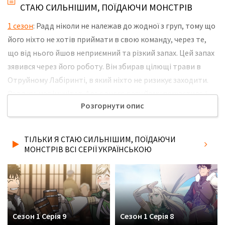
СТАЮ СИЛЬНІШИМ, ПОЇДАЮЧИ МОНСТРІВ
1 сезон
: Радд ніколи не належав до жодної з груп, тому що
його ніхто не хотів приймати в свою команду, через те,
що від нього йшов неприємний та різкий запах. Цей запах
зявився через його роботу. Він збирав цілющі трави в
Отруйному Лабіринті, в який ніхто не ризикує заходити.
Радд же має імунітет. Але одного разу йому пощастило і
Розгорнути опис
його прийняли до своєї команди. Але нові друзі вирішили
використати Радда замість наживки, а потім покинули
його помирати. Незважаючи ні на що Радд не має наміру
ТІЛЬКИ Я СТАЮ СИЛЬНІШИМ, ПОЇДАЮЧИ
так просто здаватися. Не забудьте розповісти друзям, де
МОНСТРІВ ВСІ СЕРІЇ УКРАЇНСЬКОЮ
Ви дивились нову 3 серію серіалу Тільки я стаю
сильнішим, поїдаючи монстрів українською мовою, у
хорошій hd якості та з українськими субтитрами!
Сезон 1 Серія 9
Сезон 1 Серія 8