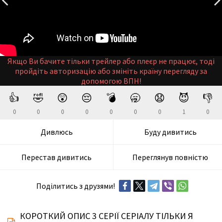
Якщо Ви бачите тільки трейлер або плеєр не працює, тоді
пройдіть авторизацію або змініть країну перегляду за
допомогою ВПН!
👍
🤣
😲
😔
💣
🥱
😧
😈
👎
0
0
0
0
0
0
0
1
0
Дивлюсь
Буду дивитись
Перестав дивитись
Переглянув повністю
Поділитись з друзями!
КОРОТКИЙ ОПИС 3 СЕРІЇ СЕРІАЛУ ТІЛЬКИ Я