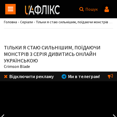
Пошук
Головна
»
Серіали
»
Тільки я стаю сильнішим, поїдаючи монстрів / Mamonogurai no Boukensha: Ore dake Mamono wo Kuratte Tsuyoku Naru
ТІЛЬКИ Я СТАЮ СИЛЬНІШИМ, ПОЇДАЮЧИ
МОНСТРІВ
3 СЕРІЯ ДИВИТИСЬ ОНЛАЙН
УКРАЇНСЬКОЮ
Crimson Blade
Відключити рекламу
Ми в телеграм!