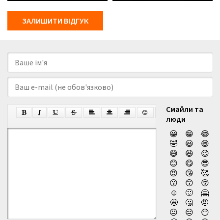
ЗАЛИШИТИ ВІДГУК
Смайли та
люди
😀
😁
😂
🤣
😃
😄
😅
😆
😉
😊
😋
😎
😍
😘
🥰
😗
😙
😚
☺️
🙂
🤗
🤩
🤔
🤨
😐
😑
😶