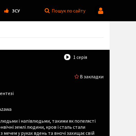
ЗСУ
Пошук
по сайту
1 серія
В закладки
ентезі
azawa
ж людьми і напівлюдьми, такими як попелясті
онвічні землі людини, кров і сталь стали
з мечем у руках вдень та вночі захищає свій