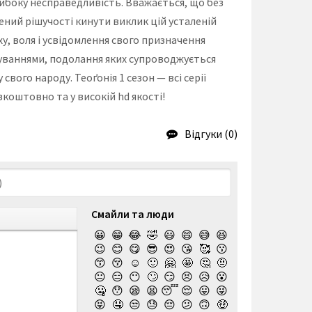
ибоку несправедливість. Вважається, що без
ний рішучості кинути виклик цій усталеній
ху, воля і усвідомлення свого призначення
уваннями, подолання яких супроводжується
ого народу. Теоґонія 1 сезон — всі серії
коштовно та у високій hd якості!
Відгуки (0)
Смайли та люди
😀
😁
😂
🤣
😃
😄
😅
😆
😉
😊
😋
😎
😍
😘
🥰
😗
😙
😚
☺️
🙂
🤗
🤩
🤔
🤨
😐
😑
😶
🙄
😏
😣
😥
😮
🤐
😯
😪
😫
😴
😌
😛
😜
😝
🤤
😒
😓
😔
😕
🙃
🤑