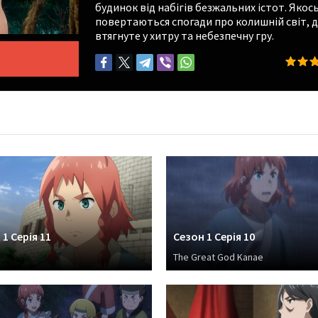
будинок від набігів безжальних істот. Якос
повертаються спогади про колишній світ, де
втягнуте у хитру та небезпечну гру.
1 Серія 11
Сезон 1 Серія 10
The Great God Kanae