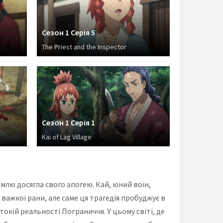
Сезон 1 Серія 5
The Priest and the Inspector
Сезон 1 Серія 1
Kai of Lag Village
млю досягла свого апогею. Кай, юний воїн,
важкої рани, але саме ця трагедія пробуджує в
кій реальності Пограниччя. У цьому світі, де