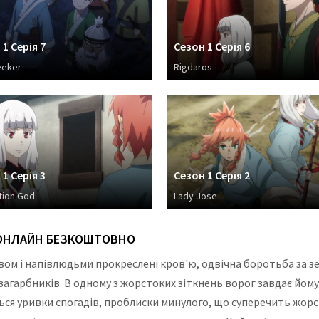
1 Серія 7
Сезон 1 Серія 6
eeker
Rigdaros
1 Серія 3
Сезон 1 Серія 2
tion God
Lady Jose
Я ОНЛАЙН БЕЗКОШТОВНО
твом і напівлюдьми прокреслені кров'ю, одвічна боротьба за зе
загарбників. В одному з жорстоких зіткнень ворог завдає йому 
я уривки спогадів, проблиски минулого, що суперечить жорсто