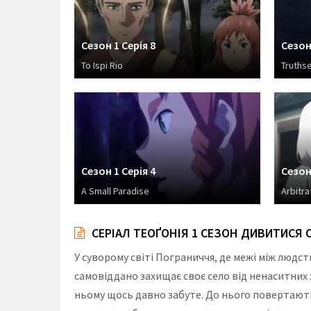
Сезон 1 Серія 8
Сезон 
To Ispi Rio
Truths
Сезон 1 Серія 4
Сезон 
A Small Paradise
Arbitra
СЕРІАЛ ТЕОҐОНІЯ 1 СЕЗОН ДИВИТИС
У суворому світі Пограниччя, де межі між людс
самовіддано захищає своє село від ненаситних 
ньому щось давно забуте. До нього повертаютьс