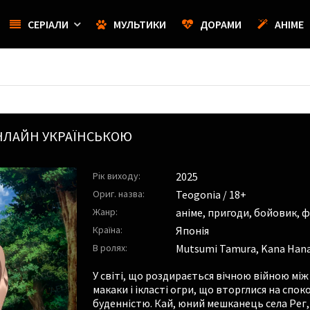
СЕРІАЛИ
МУЛЬТИКИ
ДОРАМИ
АНІМЕ
НЛАЙН УКРАЇНСЬКОЮ
Рік виходу:
2025
Ориг. назва:
Teogonia / 18+
Жанр:
аніме, пригоди, бойовик, ф
Країна:
Японія
В ролях:
Mutsumi Tamura
,
Kana Han
У світі, що роздирається вічною війною мі
макаки і ікласті огри, що вторглися на спок
буденністю. Кай, юний мешканець села Рег, 