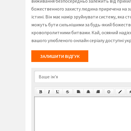
виживання безпосередньо залежить від прихил
божественного захисту людина приречена на за
істині. Він має намір зруйнувати систему, яка 
можуть бути сильнішими за будь-який божеств
кровопролитними битвами. Кай, осяяний надією 
вашого улюбленого онлайн серіалу доступні ук
ЗАЛИШИТИ ВІДГУК