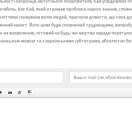
ьності охоронця, могутнього покровителя, Кай усвідомлює гл
гибель. Але Кай, який отримав проблиск іншого знання, сповне
століттями сковувала волю людей, прагнучи довести, що сила ду
енний захист. Його шлях буде сповнений труднощами, випроб
на визволення, готовий на будь-які жертви заради порятунку св
раїнською мовою та з українськими субтитрами, абсолютно без