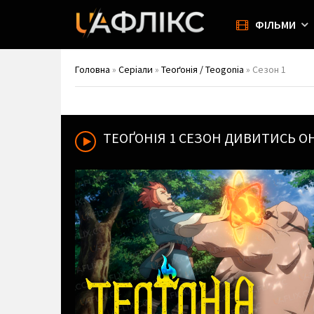
ФІЛЬМИ
Головна
»
Серіали
»
Теоґонія / Teogonia
» Сезон 1
ТЕОҐОНІЯ
1 СЕЗОН ДИВИТИСЬ О