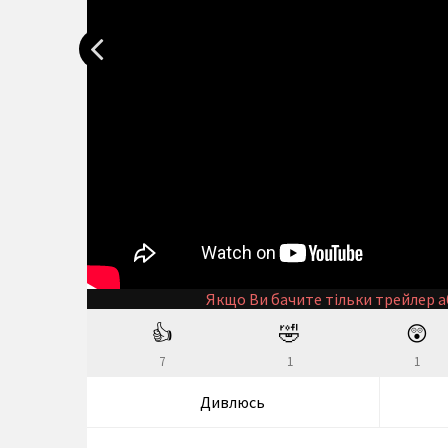
Якщо Ви бачите тільки трейлер а
👍
🤣
😲
7
1
1
Дивлюсь