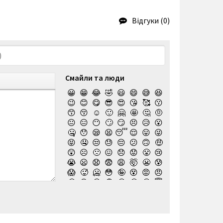
Відгуки (0)
Смайли та люди
😀
😁
😂
🤣
😃
😄
😅
😆
😉
😊
😋
😎
😍
😘
🥰
😗
😙
😚
☺️
🙂
🤗
🤩
🤔
🤨
😐
😑
😶
🙄
😏
😣
😥
😮
🤐
😯
😪
😫
😴
😌
😛
😜
😝
🤤
😒
😓
😔
😕
🙃
🤑
😲
☹️
🙁
😖
😞
😟
😤
😢
😭
😦
😧
😨
😩
🤯
😬
😰
😱
🥵
🥶
😳
🤪
😵
😡
😠
🤬
😷
🤒
🤕
🤢
🤮
🤧
😇
🤠
🥳
🥴
🥺
🤥
🤫
🤭
🧐
🤓
😈
👿
🤡
👹
👺
💀
☠️
👻
👾
🤖
💩
😺
😸
😹
👽