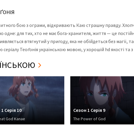
ОҐОНІЯ
олитного бою з ограми, відкривають Каю страшну правду. Хлоп
 одне: для тих, хто не має бога-хранителя, життя — це постій
иявляється втягнутий у пригоду, яка не обійдеться без магії,
ю серіалу Теоґонія українською мовою, у хорошій hd якості та 
РАЇНСЬКОЮ
 1 Серія 10
Сезон 1 Серія 9
eat God Kanae
The Power of God