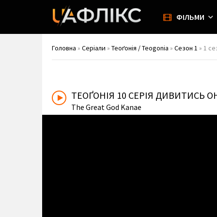
ФІЛЬМИ
Головна
»
Серіали
»
Теоґонія / Teogonia
»
Сезон 1
» 1 се
ТЕОҐОНІЯ
10 СЕРІЯ ДИВИТИСЬ 
The Great God Kanae