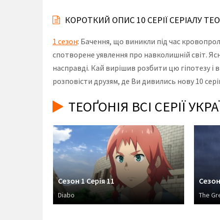
КОРОТКИЙ ОПИС 10 СЕРІЇ СЕРІАЛУ ТЕ
1 сезон
: Бачення, що виникли під час кровопр
спотворене уявлення про навколишній світ. Ясно
насправді. Кай вирішив розбити цю гіпотезу і в
розповісти друзям, де Ви дивились нову 10 сері
ТЕОҐОНІЯ ВСІ СЕРІЇ УК
Сезон 1 Серія 11
Сезон
Diabo
The Gr