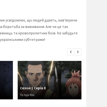
чик усвідомлює, що людей дурять, нав'язуючи
на боротьба за виживання. Але чи це так
 таємниць та кровопролитних боїв. Не забудьте
з українськими субтитрами!
Сезон 1 Серія 8
Сезон 1 Се
To Ispi Rio
Truthseeker