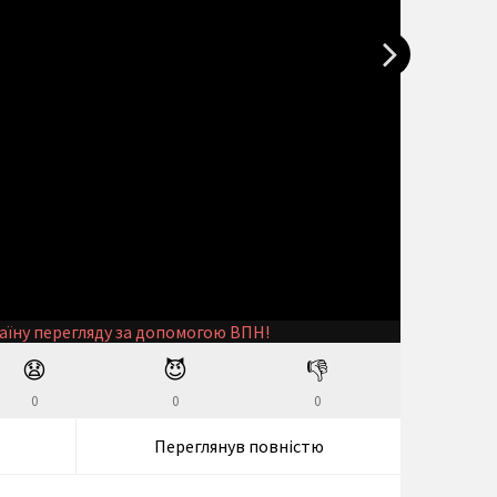
аїну перегляду за допомогою ВПН!
😧
😈
👎
0
0
0
Переглянув повністю