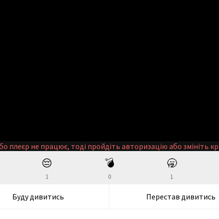
бо плеєр не працює, тоді пройдіть авторизацію або змініть кр
😔
💣
🥱
1
0
1
Буду дивитись
Перестав дивитись