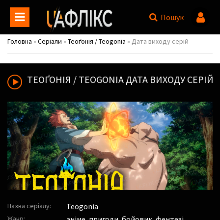
Пошук
Головна
»
Серіали
»
Теоґонія / Teogonia
» Дата виходу серій
ТЕОҐОНІЯ / TEOGONIA
ДАТА ВИХОДУ СЕРІЙ
Назва серіалу:
Teogonia
Жанр:
аніме, пригоди, бойовик, фентезі