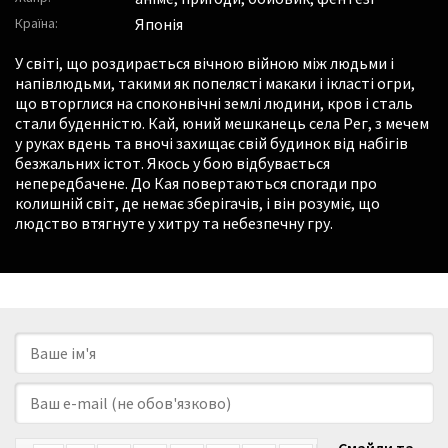
Країна:
Японія
У світі, що роздирається вічною війною між людьми і
напівлюдьми, такими як попелясті макаки і ікласті огри,
що вторглися на споконвічні землі людини, кров і сталь
стали буденністю. Кай, юний мешканець села Рег, з мечем
у руках вдень та вночі захищає свій будинок від набігів
безжальних істот. Якось у бою відбувається
непередбачене. До Кая повертаються спогади про
колишній світ, де немає зберігачів, і він розуміє, що
людство втягнуте у хитру та небезпечну гру.