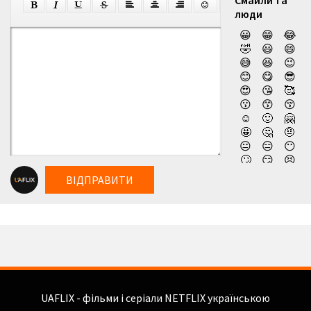
Смайли та
люди
😀
😁
😂
🤣
😃
😄
😅
😆
😉
😊
😋
😎
😍
😘
🥰
😗
😙
😚
☺️
🙂
🤗
🤩
🤔
🤨
😐
😑
😶
🙄
😏
😣
😥
😮
🤐
ВІДПРАВИТИ
😯
😪
😫
😴
😌
😛
😜
😝
🤤
😒
😓
😔
😕
🙃
🤑
😲
☹️
🙁
😖
😞
😟
😤
😢
😭
UAFLIX - фільми і серіали NETFLIX українською
😦
😧
😨