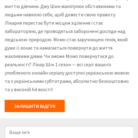
життю дівчини. Джу Шин маніпулює обставинами та
людьми навколо себе, щоб довести свою правоту.
Лікарня перестає бути місцем зцілення і стає
лабораторією, де проводяться заборонені досліди над
людською природою. Момо стає заручницею генія, який
дуже її кохає та намагається повернути до життя
жахливими діями. Чи зможе Момо повернутися до
реальності? Лікар Шін 1 сезон — всі серії вашого
улюбленого онлайн серіалу доступні українською мовою
та з українськими субтитрами, абсолютно безкоштовно
та у високій hd якості!
ЗАЛИШИТИ ВІДГУК