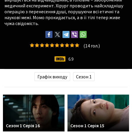
медичний експеримент. Хірург проводить найскладнішу
операцію з перенесення душі, порушуючи всі етичні та
наукові межі. Момо прокидається, а в її тілі тепер живе
чужа свідомість.
(
14
гол.)
6.9
Графік виходу
Сезон 1
Сезон 1 Серія 16
Сезон 1 Серія 15