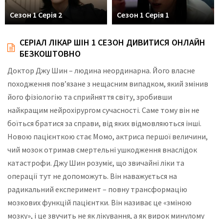
Сезон 1 Серія 2
Сезон 1 Серія 1
СЕРІАЛ ЛІКАР ШІН 1 СЕЗОН ДИВИТИСЯ ОНЛАЙН
БЕЗКОШТОВНО
Доктор Джу Шин – людина неординарна. Його власне
походження пов’язане з нещасним випадком, який змінив
його фізіологію та сприйняття світу, зробивши
найкращим нейрохірургом сучасності. Саме тому він не
боїться братися за справи, від яких відмовляються інші.
Новою пацієнткою стає Момо, актриса першої величини,
чий мозок отримав смертельні ушкодження внаслідок
катастрофи. Джу Шин розуміє, що звичайні ліки та
операції тут не допоможуть. Він наважується на
радикальний експеримент – повну трансформацію
мозкових функцій пацієнтки. Він називає це «зміною
мозку», і це звучить не як лікування, а як вирок минулому