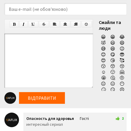
Смайли та
люди
😀
😁
😂
🤣
😃
😄
😅
😆
😉
😊
😋
😎
😍
😘
🥰
😗
😙
😚
☺️
🙂
🤗
🤩
🤔
🤨
😐
😑
😶
🙄
😏
😣
😥
😮
🤐
ВІДПРАВИТИ
😯
😪
😫
😴
😌
😛
😜
😝
🤤
Опасность для здоровья
Гості
😒
😓
😔
2
21 трав 2026 23:42
интересный сериал
😕
🙃
🤑
😲
☹️
🙁