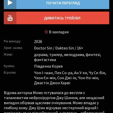
ПОЧАТИ ПЕРЕГЛЯД
ДИВИТИСЬ ТРЕЙЛЕР.
В закладки
Рік виходу:
2026
Ориг. назва:
Doctor Sin / Dakteo Sin / 16+
Жанр:
дорама, трилер, мелодрама, фентезі,
фантастика
Країна:
Південна Корея
В ролях:
Чон І-чхан
,
Пек Со-ра
,
Ан У-єн
,
Чу Се-бін
,
Чхон Єн-мін
,
Сон Джі-ін
,
Чон Но-мін
,
Джастін Джон Харві
Відома акторка Момо готувалася до весілля з
талановитим нейрохірургом Джу Шином, але нещасний
випадок обірвав щасливе очікування. Момо впадає у
глибоку кому. Джу Шин відчуває нестерпний відчай і
вирішується на відчайдушний, а головне – заборонений