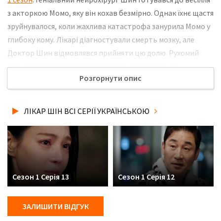
з акторкою Момо, яку він кохав безмірно. Однак їхнє щастя
зруйнувалося, коли жахлива катастрофа занурила Момо у
глибоку кому. Лікарі діагностували смерть мозку, але
Доктор Шин відмовлявся прийняти цю долю. Рухомий
відчаєм та шаленим коханням, він наважився на
Розгорнути опис
неймовірний крок. Шин спланував та провів
найнебезпечнішу операцію з трансплантації мозку. Не
забудьте розповісти друзям, де Ви дивились нову 14 серію
ЛІКАР ШІН ВСІ СЕРІЇ УКРАЇНСЬКОЮ
серіалу Лікар Шін українською мовою, у хорошій hd якості
та з українськими субтитрами!
Сезон 1 Серія 13
Сезон 1 Серія 12
ЗАЛИШИТИ ВІДГУК