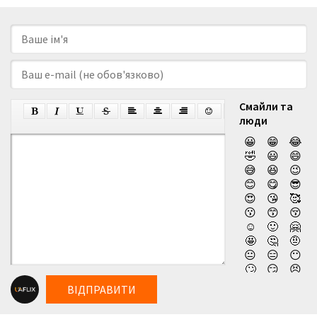
Смайли та
люди
😀
😁
😂
🤣
😃
😄
😅
😆
😉
😊
😋
😎
😍
😘
🥰
😗
😙
😚
☺️
🙂
🤗
🤩
🤔
🤨
😐
😑
😶
🙄
😏
😣
😥
😮
🤐
ВІДПРАВИТИ
😯
😪
😫
😴
😌
😛