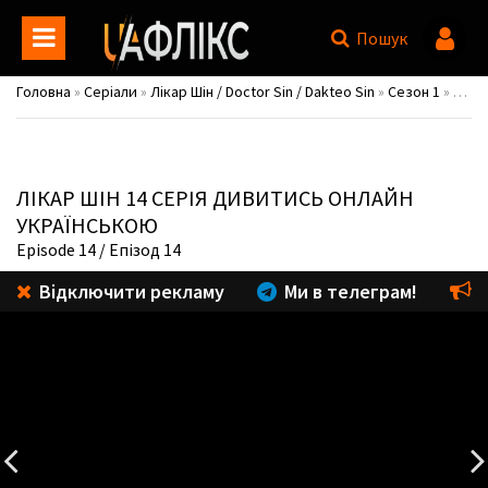
Пошук
Головна
»
Серіали
»
Лікар Шін / Doctor Sin / Dakteo Sin
»
Сезон 1
» 1 сезон 14 серія
ЛІКАР ШІН
14 СЕРІЯ ДИВИТИСЬ ОНЛАЙН
УКРАЇНСЬКОЮ
Episode 14
/ Епізод 14
Відключити рекламу
Ми в телеграм!