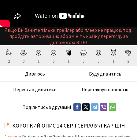
Якщо Ви бачите тільки трейлер або плеєр не працює, тоді
пройдіть авторизацію або змініть країну перегляду за
допомогою ВПН!
👍
🤣
😲
😔
💣
🥱
😧
😈
👎
2
0
1
0
1
0
0
1
2
Дивлюсь
Буду дивитись
Перестав дивитись
Переглянув повністю
Поділитись з друзями!
КОРОТКИЙ ОПИС 14 СЕРІЇ СЕРІАЛУ ЛІКАР ШІН
1 сезон
: Геніальний нейрохірург Шин готувався до весілля