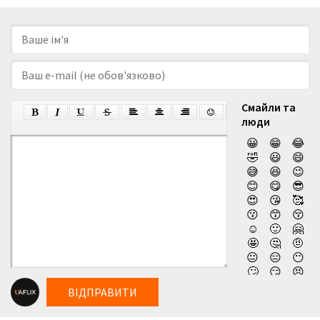
Смайли та
люди
😀
😁
😂
🤣
😃
😄
😅
😆
😉
😊
😋
😎
😍
😘
🥰
😗
😙
😚
☺️
🙂
🤗
🤩
🤔
🤨
😐
😑
😶
🙄
😏
😣
😥
😮
🤐
ВІДПРАВИТИ
😯
😪
😫
😴
😌
😛