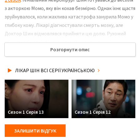
з акторкою Момо, яку він кохав безмірно. Однак їхнє щастя
зруйнувалося, коли жахлива катастрофа занурила Момо у
глибоку кому. Лікарі діагностували смерть мозку, але
Доктор Шин відмовлявся прийняти цю долю. Рухомий
відчаєм та шаленим коханням, він наважився на
Розгорнути опис
неймовірний крок. Шин спланував та провів
найнебезпечнішу операцію з трансплантації мозку. Не
забудьте розповісти друзям, де Ви дивились нову 6 серію
ЛІКАР ШІН ВСІ СЕРІЇ УКРАЇНСЬКОЮ
серіалу Лікар Шін українською мовою, у хорошій hd якості
та з українськими субтитрами!
Сезон 1 Серія 13
Сезон 1 Серія 12
ЗАЛИШИТИ ВІДГУК