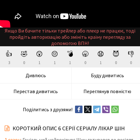
Якщо Ви бачите тільки трейлер або плеєр не працює, тоді
пройдіть авторизацію або змініть країну перегляду за
допомогою ВПН!
👍
🤣
😲
😔
💣
🥱
😧
😈
👎
3
0
1
1
1
0
1
0
0
Дивлюсь
Буду дивитись
Перестав дивитись
Переглянув повністю
Поділитись з друзями!
КОРОТКИЙ ОПИС 6 СЕРІЇ СЕРІАЛУ ЛІКАР ШІН
1 сезон
: Геніальний нейрохірург Шин готувався до весілля