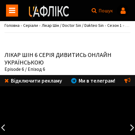
Пошук
Головна
»
Серіали
»
Лікар Шін / Doctor Sin / Dakteo Sin
»
Сезон 1
» 1 сезон 6 серія
ЛІКАР ШІН
6 СЕРІЯ ДИВИТИСЬ ОНЛАЙН
УКРАЇНСЬКОЮ
Episode 6
/ Епізод 6
Відключити рекламу
Ми в телеграм!