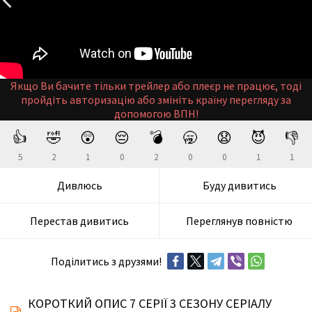
Якщо Ви бачите тільки трейлер або плеєр не працює, тоді
пройдіть авторизацію або змініть країну перегляду за
допомогою ВПН!
👍
🤣
😲
😔
💣
🥱
😧
😈
👎
5
2
1
0
2
0
0
1
1
Дивлюсь
Буду дивитись
Перестав дивитись
Переглянув повністю
Поділитись з друзями!
КОРОТКИЙ ОПИС 7 СЕРІЇ 3 СЕЗОНУ СЕРІАЛУ