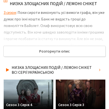
НИЗКА ЗЛОЩАСНИХ ПОДІЙ / ЛЕМОНІ СНІКЕТ
3 сезон
: Поки сироти виконують усі вимоги графа, він уже
думає про їхні кошти. Банк не видасть гроші до
повноліття Вайолет. Олаф використовує всю свою
підступність. Він хоче швидко заволодіти їхніми грошима
і прагне позбавити їх статку та викинути. Але він не знає,
з якими розумними дітьми має справу. Він не усвідомлює,
Розгорнути опис
що діти починають розуміти його справжні цілі. Всі вони
починають усвідомлювати небезпеку і готуються до
боротьби. Не забудьте розповісти друзям, де Ви
НИЗКА ЗЛОЩАСНИХ ПОДІЙ / ЛЕМОНІ СНІКЕТ
дивились нову 7 серію 3 сезону серіалу Низка злощасних
ВСІ СЕРІЇ УКРАЇНСЬКОЮ
подій / Лемоні Снікет українською мовою, у хорошій hd
якості та з українськими субтитрами!
Сезон 3 Серія 4
Сезон 3 Серія 3