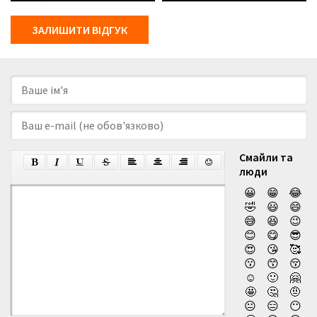
ЗАЛИШИТИ ВІДГУК
Смайли та
люди
😀
😁
😂
🤣
😃
😄
😅
😆
😉
😊
😋
😎
😍
😘
🥰
😗
😙
😚
☺️
🙂
🤗
🤩
🤔
🤨
😐
😑
😶