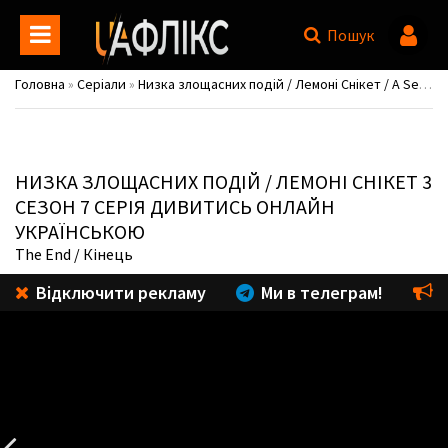
Пошук
Головна
»
Серіали
»
Низка злощасних подій / Лемоні Снікет / A Series of Unfortunate Events
НИЗКА ЗЛОЩАСНИХ ПОДІЙ / ЛЕМОНІ СНІКЕТ
3
СЕЗОН 7 СЕРІЯ ДИВИТИСЬ ОНЛАЙН
УКРАЇНСЬКОЮ
The End
/ Кінець
Відключити рекламу
Ми в телеграм!