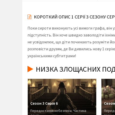
КОРОТКИЙ ОПИС 1 СЕРІЇ 3 СЕЗОНУ СЕ
Поки сироти виконують усі вимоги графа, він у
підступність. Він хоче швидко заволодіти їхніми
не усвідомлює, що діти починають розуміти йог
розповісти друзям, де Ви дивились нову 1 серію
українськими субтитрами!
НИЗКА ЗЛОЩАСНИХ ПОДІЙ
Сезон 3 Серія 6
Сезон 
Передостання небезпека: Частина
Передо