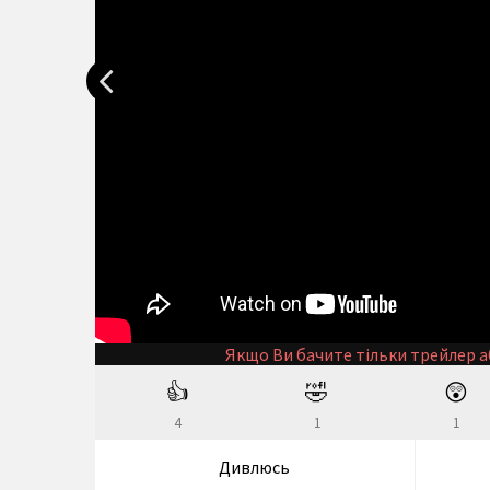
Якщо Ви бачите тільки трейлер а
👍
🤣
😲
4
1
1
Дивлюсь