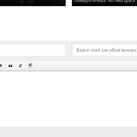
Похмура печера: Частина друга