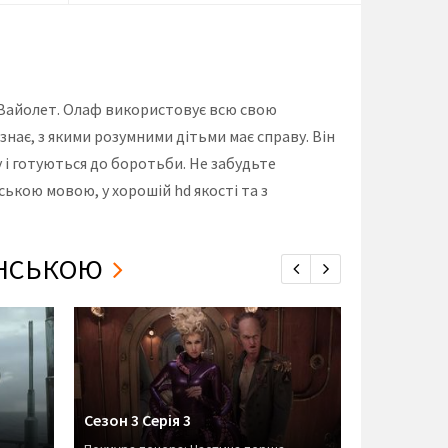
я Вайолет. Олаф використовує всю свою
 знає, з якими розумними дітьми має справу. Він
 і готуються до боротьби. Не забудьте
ською мовою, у хорошій hd якості та з
АЇНСЬКОЮ
Сезон 3 Серія 3
Сезон 3 Се