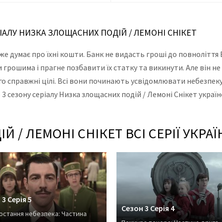
РІАЛУ НИЗКА ЗЛОЩАСНИХ ПОДІЙ / ЛЕМОНІ СНІКЕТ
же думає про їхні кошти. Банк не видасть гроші до повнолітт
 грошима і прагне позбавити їх статку та викинути. Але він не
о справжні цілі. Всі вони починають усвідомлювати небезпеку
 3 сезону серіалу Низка злощасних подій / Лемоні Снікет україн
 / ЛЕМОНІ СНІКЕТ ВСІ СЕРІЇ УКР
3 Серія 5
Сезон 3 Серія 4
стання небезпека: Частина