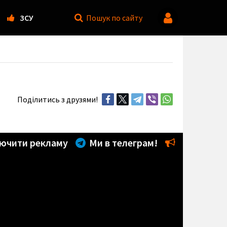
ЗСУ
Пошук
по сайту
Поділитись з друзями!
ючити рекламу
Ми в телеграм!