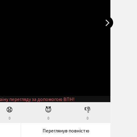
аїну перегляду за допомогою ВПН!
😧
😈
👎
0
0
0
Переглянув повністю