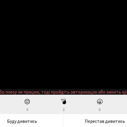
бо плеєр не працює, тоді пройдіть авторизацію або змініть кр
😔
💣
🥱
0
2
0
Буду дивитись
Перестав дивитись