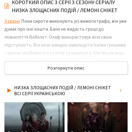
КОРОТКИЙ ОПИС 3 СЕРІЇ 3 СЕЗОНУ СЕРІАЛУ
НИЗКА ЗЛОЩАСНИХ ПОДІЙ / ЛЕМОНІ СНІКЕТ
3 сезон
: Поки сироти виконують усі вимоги графа, він уже
думає про їхні кошти. Банк не видасть гроші до
повноліття Вайолет. Олаф використовує всю свою
підступність. Він хоче швидко заволодіти їхніми грошима
і прагне позбавити їх статку та викинути. Але він не знає,
з якими розумними дітьми має справу. Він не усвідомлює,
Розгорнути опис
що діти починають розуміти його справжні цілі. Всі вони
починають усвідомлювати небезпеку і готуються до
боротьби. Не забудьте розповісти друзям, де Ви
НИЗКА ЗЛОЩАСНИХ ПОДІЙ / ЛЕМОНІ СНІКЕТ
дивились нову 3 серію 3 сезону серіалу Низка злощасних
ВСІ СЕРІЇ УКРАЇНСЬКОЮ
подій / Лемоні Снікет українською мовою, у хорошій hd
якості та з українськими субтитрами!