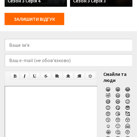
Сезон 3 Серія 4
Сезон 3 Серія 3
ЗАЛИШИТИ ВІДГУК
Смайли та
люди
😀
😁
😂
🤣
😃
😄
😅
😆
😉
😊
😋
😎
😍
😘
🥰
😗
😙
😚
☺️
🙂
🤗
🤩
🤔
🤨