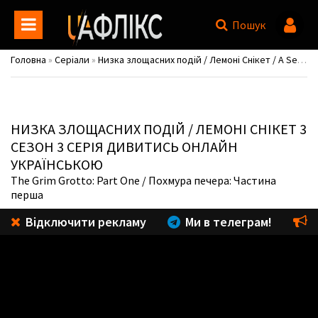
Пошук
Головна
»
Серіали
»
Низка злощасних подій / Лемоні Снікет / A Series of Unfortunate Events
НИЗКА ЗЛОЩАСНИХ ПОДІЙ / ЛЕМОНІ СНІКЕТ
3
СЕЗОН 3 СЕРІЯ ДИВИТИСЬ ОНЛАЙН
УКРАЇНСЬКОЮ
The Grim Grotto: Part One
/ Похмура печера: Частина
перша
Відключити рекламу
Ми в телеграм!