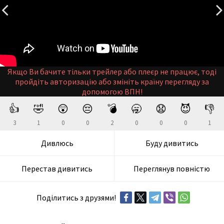
Якщо Ви бачите тільки трейлер або плеєр не працює, тоді
пройдіть авторизацію або змініть країну перегляду за
допомогою ВПН!
👍
🤣
😲
😔
💣
🥱
😧
😈
👎
3
1
0
0
2
0
0
0
1
Дивлюсь
Буду дивитись
Перестав дивитись
Переглянув повністю
Поділитись з друзями!