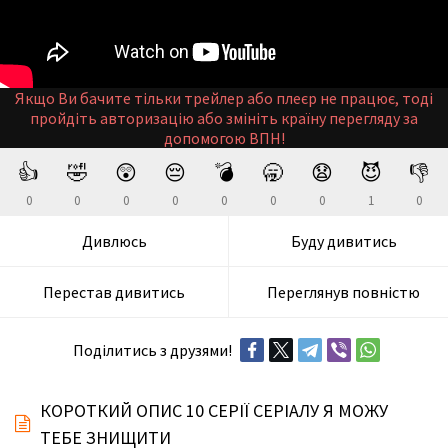
Якщо Ви бачите тільки трейлер або плеєр не працює, тоді
пройдіть авторизацію або змініть країну перегляду за
допомогою ВПН!
👍
🤣
😲
😔
💣
🥱
😧
😈
👎
0
0
0
0
0
0
0
1
0
Дивлюсь
Буду дивитись
Перестав дивитись
Переглянув повністю
Поділитись з друзями!
КОРОТКИЙ ОПИС 10 СЕРІЇ СЕРІАЛУ Я МОЖУ
ТЕБЕ ЗНИЩИТИ