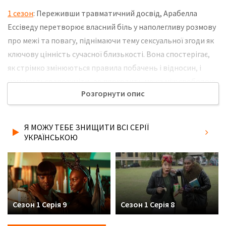
1 сезон
: Переживши травматичний досвід, Арабелла
Ессіведу перетворює власний біль у наполегливу розмову
про межі та повагу, піднімаючи тему сексуальної згоди як
ключову цінність сучасної близькості. Вона спостерігає,
як стрімко змінюються правила побачень і відносин, і
намагається зрозуміти, де проходить межа між свободою
Розгорнути опис
вибору і прихованою експлуатацією. Її особиста історія
стає точкою відліку для більш чесного погляду на те, як
люди взаємодіють один з одним і як важливо вчитися
Я МОЖУ ТЕБЕ ЗНИЩИТИ ВСІ СЕРІЇ
чути не тільки свої бажання, а й чужі межі. Не забудьте
УКРАЇНСЬКОЮ
розповісти друзям, де Ви дивились нову 10 серію серіалу Я
можу тебе знищити українською мовою, у хорошій hd
якості та з українськими субтитрами!
Сезон 1 Серія 9
Сезон 1 Серія 8