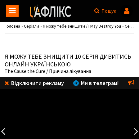
Пошук
Головна
»
Серіали
»
Я можу тебе знищити / I May Destroy You
»
Сезон 1
Я МОЖУ ТЕБЕ ЗНИЩИТИ
10 СЕРІЯ ДИВИТИСЬ
ОНЛАЙН УКРАЇНСЬКОЮ
The Cause the Cure
/ Причина лікування
Відключити рекламу
Ми в телеграм!