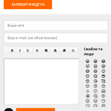
ЗАЛИШИТИ ВІДГУК
Смайли та
люди
😀
😁
😂
🤣
😃
😄
😅
😆
😉
😊
😋
😎
😍
😘
🥰
😗
😙
😚
☺️
🙂
🤗
🤩
🤔
🤨
😐
😑
😶
🙄
😏
😣
😥
😮
🤐