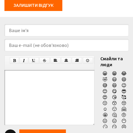
ЗАЛИШИТИ ВІДГУК
Смайли та
люди
😀
😁
😂
🤣
😃
😄
😅
😆
😉
😊
😋
😎
😍
😘
🥰
😗
😙
😚
☺️
🙂
🤗
🤩
🤔
🤨
😐
😑
😶
🙄
😏
😣
😥
😮
🤐