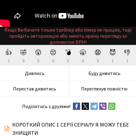
Якщо Ви бачите тільки трейлер або плеєр не працює, тоді
пройдіть авторизацію або змініть країну перегляду за
допомогою ВПН!
👍
🤣
😲
😔
💣
🥱
😧
😈
👎
1
0
0
0
0
0
0
1
1
Дивлюсь
Буду дивитись
Перестав дивитись
Переглянув повністю
Поділитись з друзями!
КОРОТКИЙ ОПИС 1 СЕРІЇ СЕРІАЛУ Я МОЖУ ТЕБЕ
ЗНИЩИТИ