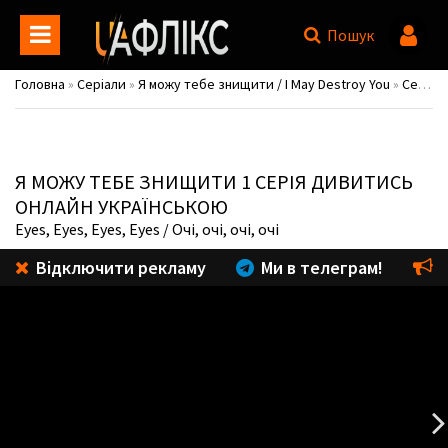
Пошук
Головна
»
Серіали
»
Я можу тебе знищити / I May Destroy You
»
Сезон 1
Я МОЖУ ТЕБЕ ЗНИЩИТИ
1 СЕРІЯ ДИВИТИСЬ
ОНЛАЙН УКРАЇНСЬКОЮ
Eyes, Eyes, Eyes, Eyes
/ Очі, очі, очі, очі
Відключити рекламу
Ми в телеграм!