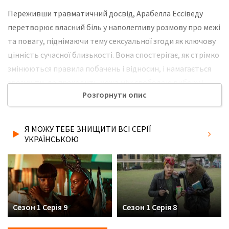
Переживши травматичний досвід, Арабелла Ессіведу
перетворює власний біль у наполегливу розмову про межі
та повагу, піднімаючи тему сексуальної згоди як ключову
цінність сучасної близькості. Вона спостерігає, як стрімко
змінюються правила побачень і відносин, і намагається
зрозуміти, де проходить межа між свободою вибору і
Розгорнути опис
прихованою експлуатацією. Її особиста історія стає
точкою відліку для більш чесного погляду на те, як люди
взаємодіють один з одним і як важливо вчитися чути не
Я МОЖУ ТЕБЕ ЗНИЩИТИ ВСІ СЕРІЇ
тільки свої бажання, а й чужі межі. Не забудьте розповісти
УКРАЇНСЬКОЮ
друзям, де Ви дивились нову 1 серію серіалу Я можу тебе
знищити українською мовою, у хорошій hd якості та з
українськими субтитрами!
Сезон 1 Серія 9
Сезон 1 Серія 8