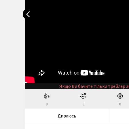
Якщо Ви бачите тільки трейлер а
👍
🤣
😲
0
0
0
Дивлюсь