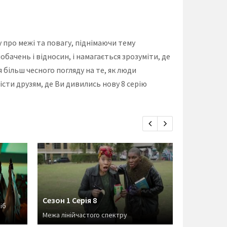
 про межі та повагу, піднімаючи тему
обачень і відносин, і намагається зрозуміти, де
 більш чесного погляду на те, як люди
істи друзям, де Ви дивились нову 8 серію
Сезон 1 Серія 8
Сезон 1 Се
іб
Межа лінійчастого спектру
Щасливі тв