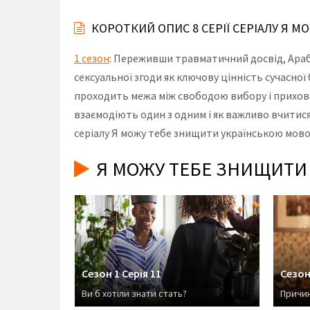
КОРОТКИЙ ОПИС 8 СЕРІЇ СЕРІАЛУ Я 
1 сезон
: Переживши травматичний досвід, Арабе
сексуальної згоди як ключову цінність сучасної
проходить межа між свободою вибору і приховано
взаємодіють один з одним і як важливо вчитися 
серіалу Я можу тебе знищити українською мовою
Я МОЖУ ТЕБЕ ЗНИЩИТИ 
Сезон 1 Серія 11
Сезон
Ви б хотіли знати стать?
Причин