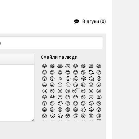
Відгуки (0)
Смайли та люди
😀
😁
😂
🤣
😃
😄
😅
😆
😉
😊
😋
😎
😍
😘
🥰
😗
😙
😚
☺️
🙂
🤗
🤩
🤔
🤨
😐
😑
😶
🙄
😏
😣
😥
😮
🤐
😯
😪
😫
😴
😌
😛
😜
😝
🤤
😒
😓
😔
😕
🙃
🤑
😲
☹️
🙁
😖
😞
😟
😤
😢
😭
😦
😧
😨
😩
🤯
😬
😰
😱
🥵
🥶
😳
🤪
😵
😡
😠
🤬
😷
🤒
🤕
🤢
🤮
🤧
😇
🤠
🥳
🥴
🥺
🤥
🤫
🤭
🧐
🤓
😈
👿
🤡
👹
👺
💀
☠️