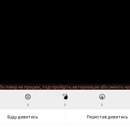
бо плеєр не працює, тоді пройдіть авторизацію або змініть кр
😔
💣
🥱
0
0
0
Буду дивитись
Перестав дивитись