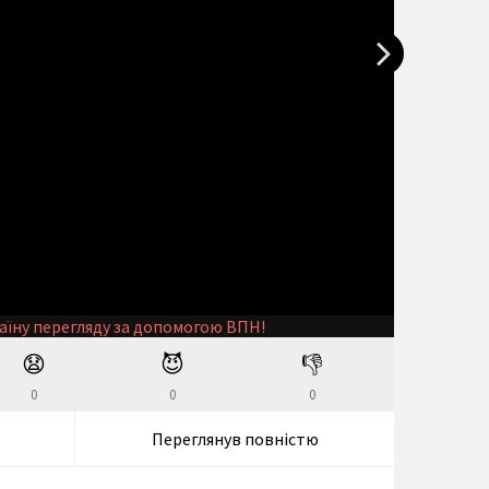
аїну перегляду за допомогою ВПН!
😧
😈
👎
0
0
0
Переглянув повністю