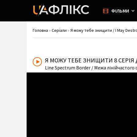
ФІЛЬМИ
Головна
»
Серіали
»
Я можу тебе знищити / I May Destr
Я МОЖУ ТЕБЕ ЗНИЩИТИ
8 СЕРІЯ
Line Spectrum Border
/ Межа лінійчастого 