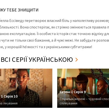
МОЖУ ТЕБЕ ЗНИЩИТИ
лла Ессіведу перетворює власний біль у наполегливу розмову
 близькості. Вона спостерігає, як стрімко змінюються правила п
ю експлуатацією. Її особиста історія стає точкою відліку для
чути не тільки свої бажання, а й чужі межі. Не забудьте розпов
, у хорошій hd якості та з українськими субтитрами!
ВСІ СЕРІЇ УКРАЇНСЬКОЮ
Сезон 1 Серія 9
 1 Серія 10
Соціальні мережі – чудовий спос
а лікування
спілкування