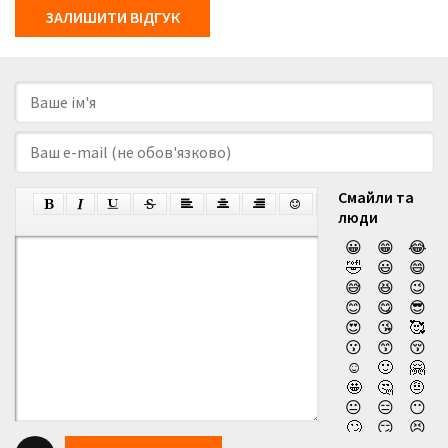
ЗАЛИШИТИ ВІДГУК
Смайли та
люди
😀
😁
😂
🤣
😃
😄
😅
😆
😉
😊
😋
😎
😍
😘
🥰
😗
😙
😚
☺️
🙂
🤗
🤩
🤔
🤨
😐
😑
😶
🙄
😏
😣
😥
😮
🤐