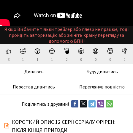
Якщо Ви бачите тільки трейлер або плеєр не працює, тоді
пройдіть авторизацію або змініть країну перегляду за
допомогою ВПН!
👍
🤣
😲
😔
💣
🥱
😧
😈
👎
3
1
1
1
2
0
0
0
2
Дивлюсь
Буду дивитись
Перестав дивитись
Переглянув повністю
Поділитись з друзями!
КОРОТКИЙ ОПИС 12 СЕРІЇ СЕРІАЛУ ФРІРЕН:
ПІСЛЯ КІНЦЯ ПРИГОДИ