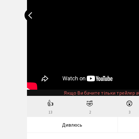
Якщо Ви бачите тільки трейлер а
👍
🤣
😲
13
2
3
Дивлюсь