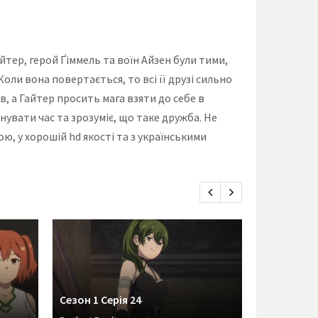
тер, герой Ґіммель та воїн Айзен були тими,
Коли вона повертається, то всі її друзі сильно
в, а Гайтер просить мага взяти до себе в
нувати час та зрозуміє, що таке дружба. Не
ю, у хорошій hd якості та з українськими
Сезон 1 Серія 24
Сезон 1 Се