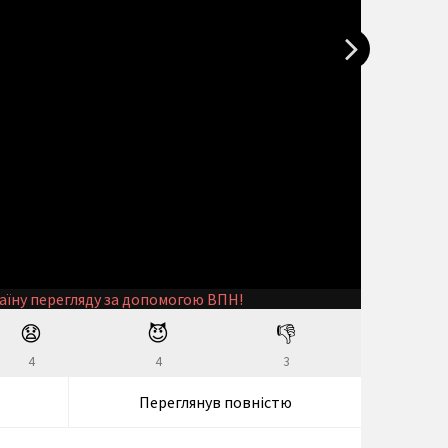
аїну перегляду за допомогою ВПН!
😧
😈
👎
4
4
3
Переглянув повністю