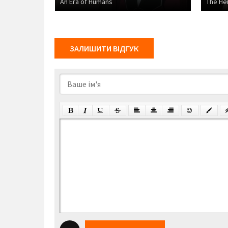
An Era of Humans
The He
ЗАЛИШИТИ ВІДГУК