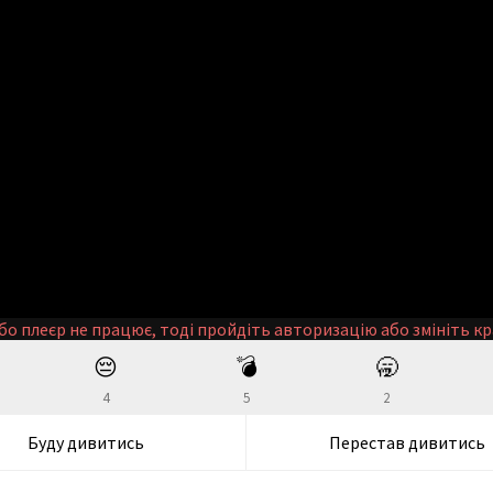
бо плеєр не працює, тоді пройдіть авторизацію або змініть кр
😔
💣
🥱
4
5
2
Буду дивитись
Перестав дивитись