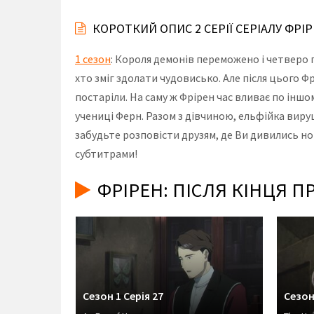
КОРОТКИЙ ОПИС 2 СЕРІЇ СЕРІАЛУ ФРІ
1 сезон
: Короля демонів переможено і четверо 
хто зміг здолати чудовисько. Але після цього Фр
постаріли. На саму ж Фрірен час вливає по іншо
учениці Ферн. Разом з дівчиною, ельфійка виру
забудьте розповісти друзям, де Ви дивились нов
субтитрами!
ФРІРЕН: ПІСЛЯ КІНЦЯ П
Сезон 1 Серія 27
Сезон
When We Met