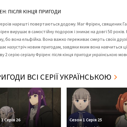
РЕН: ПІСЛЯ КІНЦЯ ПРИГОДИ
героїв нарешті повертаються додому. Маг Фрірен, священик Гай
ірен вирушає в самостійну подорож і зникає на довгі 50 років. 
му, бо вона ельфійка. Вона важко переживає смерть своїх друзі
шає назустріч новим пригодам, завдяки яким вона навчиться ці
у 2 серію серіалу Фрірен: після кінця пригоди українською мово
РИГОДИ ВСІ СЕРІЇ УКРАЇНСЬКОЮ
 1 Серія 26
Сезон 1 Серія 25