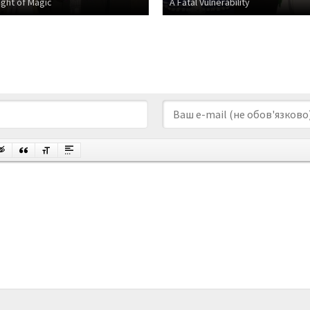
ight of Magic
A Fatal Vulnerability