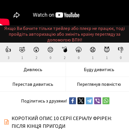
Якщо Ви бачите тільки трейлер або плеєр не працює, тоді
пройдіть авторизацію або змініть країну перегляду за
допомогою ВПН!
👍
🤣
😲
😔
💣
🥱
😧
😈
👎
3
1
2
0
2
0
1
1
0
Дивлюсь
Буду дивитись
Перестав дивитись
Переглянув повністю
Поділитись з друзями!
КОРОТКИЙ ОПИС 10 СЕРІЇ СЕРІАЛУ ФРІРЕН:
ПІСЛЯ КІНЦЯ ПРИГОДИ