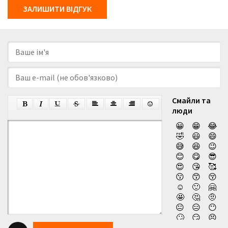
ЗАЛИШИТИ ВІДГУК
Смайли та
люди
😀
😁
😂
🤣
😃
😄
😅
😆
😉
😊
😋
😎
😍
😘
🥰
😗
😙
😚
☺️
🙂
🤗
🤩
🤔
🤨
😐
😑
😶
🙄
😏
😣
😥
😮
🤐