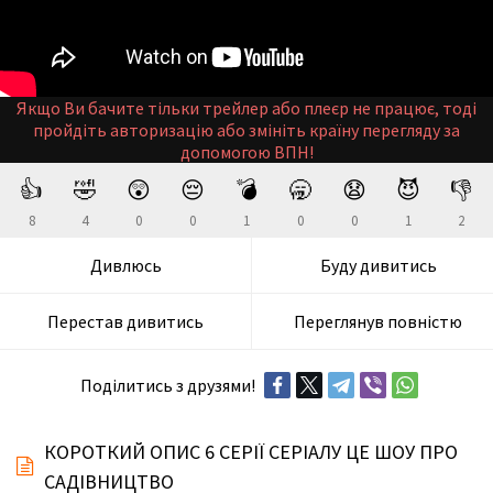
Якщо Ви бачите тільки трейлер або плеєр не працює, тоді
пройдіть авторизацію або змініть країну перегляду за
допомогою ВПН!
👍
🤣
😲
😔
💣
🥱
😧
😈
👎
8
4
0
0
1
0
0
1
2
Дивлюсь
Буду дивитись
Перестав дивитись
Переглянув повністю
Поділитись з друзями!
КОРОТКИЙ ОПИС 6 СЕРІЇ СЕРІАЛУ ЦЕ ШОУ ПРО
САДІВНИЦТВО