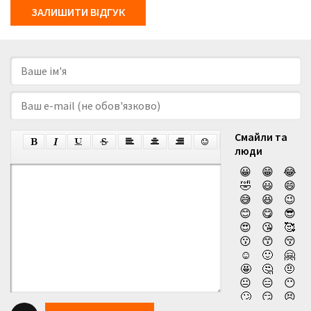
ЗАЛИШИТИ ВІДГУК
Смайли та
люди
😀
😁
😂
🤣
😃
😄
😅
😆
😉
😊
😋
😎
😍
😘
🥰
😗
😙
😚
☺️
🙂
🤗
🤩
🤔
🤨
😐
😑
😶
🙄
😏
😣
😥
😮
🤐