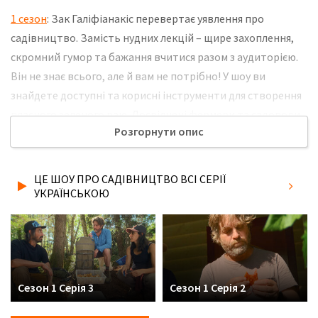
1 сезон
: Зак Галіфіанакіс перевертає уявлення про
садівництво. Замість нудних лекцій – щире захоплення,
скромний гумор та бажання вчитися разом з аудиторією.
Він не знає всього, але й вам не потрібно! У шоу ви
знайдете доступні та корисні інструменти для створення
власного зеленого раю. Досвідчені фермери та садоводи
Розгорнути опис
із задоволенням розкажуть про всі таємниці професії. Не
забудьте розповісти друзям, де Ви дивились нову 6 серію
серіалу Це шоу про садівництво українською мовою, у
ЦЕ ШОУ ПРО САДІВНИЦТВО ВСІ СЕРІЇ
хорошій hd якості та з українськими субтитрами!
УКРАЇНСЬКОЮ
Сезон 1 Серія 3
Сезон 1 Серія 2