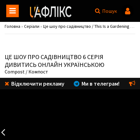
Пошук
Головна
»
Серіали
»
Це шоу про садівництво / This Is a Gardening Show
ЦЕ ШОУ ПРО САДІВНИЦТВО
6 СЕРІЯ
ДИВИТИСЬ ОНЛАЙН УКРАЇНСЬКОЮ
Compost
/ Компост
Відключити рекламу
Ми в телеграм!