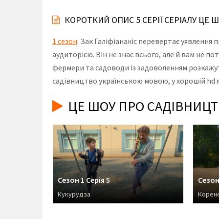
КОРОТКИЙ ОПИС 5 СЕРІЇ СЕРІАЛУ ЦЕ
1 сезон
: Зак Галіфіанакіс перевертає уявлення
аудиторією. Він не знає всього, але й вам не п
фермери та садоводи із задоволенням розкажуть
садівництво українською мовою, у хорошій hd я
ЦЕ ШОУ ПРО САДІВНИЦТВ
Сезон 1 Серія 5
Сезон 
Кукурудза
Корен