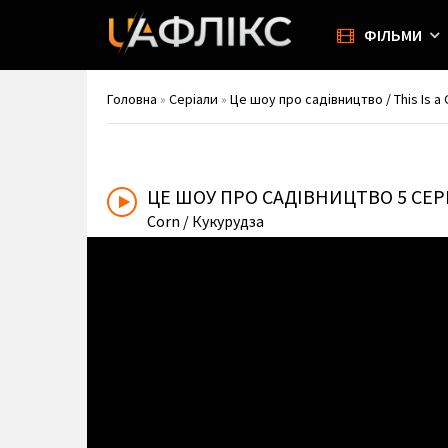
ФІЛЬМИ
Головна
»
Серіали
»
Це шоу про садівництво / This Is a
ЦЕ ШОУ ПРО САДІВНИЦТВО
5 СЕ
Corn
/ Кукурудза