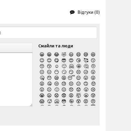
Відгуки (0)
Смайли та люди
😀
😁
😂
🤣
😃
😄
😅
😆
😉
😊
😋
😎
😍
😘
🥰
😗
😙
😚
☺️
🙂
🤗
🤩
🤔
🤨
😐
😑
😶
🙄
😏
😣
😥
😮
🤐
😯
😪
😫
😴
😌
😛
😜
😝
🤤
😒
😓
😔
😕
🙃
🤑
😲
☹️
🙁
😖
😞
😟
😤
😢
😭
😦
😧
😨
😩
🤯
😬
😰
😱
🥵
🥶
😳
🤪
😵
😡
😠
🤬
😷
🤒
🤕
🤢
🤮
🤧
😇
🤠
🥳
🥴
🥺
🤥
🤫
🤭
🧐
🤓
😈
👿
🤡
👹
👺
💀
☠️
👻
👾
🤖
💩
😺
😸
😹
👽