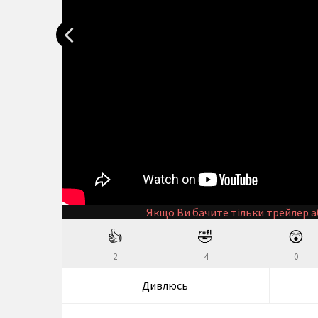
Якщо Ви бачите тільки трейлер а
👍
🤣
😲
2
4
0
Дивлюсь