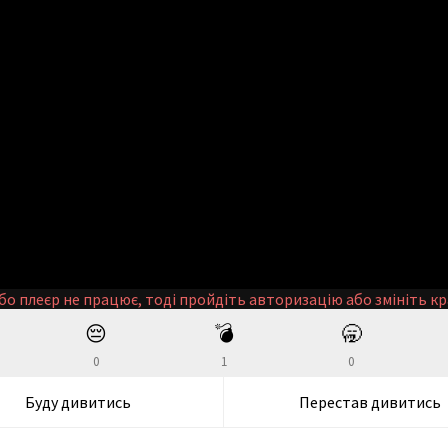
бо плеєр не працює, тоді пройдіть авторизацію або змініть кр
😔
💣
🥱
0
1
0
Буду дивитись
Перестав дивитись