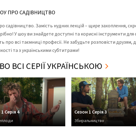
 ШОУ ПРО САДІВНИЦТВО
 про садівництво. Замість нудних лекцій – щире захоплення, ск
отрібно! У шоу ви знайдете доступні та корисні інструменти дл
 про всі таємниці професії. Не забудьте розповісти друзям, д
кості та з українськими субтитрами!
О ВСІ СЕРІЇ УКРАЇНСЬКОЮ
1 Серія 4
Сезон 1 Серія 3
еплоди
Збиральництво