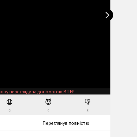
аїну перегляду за допомогою ВПН!
😧
😈
👎
0
0
3
Переглянув повністю