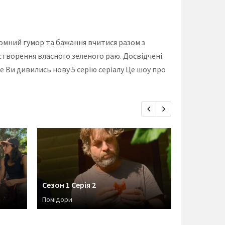
ромний гумор та бажання вчитися разом з
я створення власного зеленого раю. Досвідчені
е Ви дивились нову 5 серію серіалу Це шоу про
Сезон 1 Серія 2
Сезон 1 Се
Помідори
Яблука