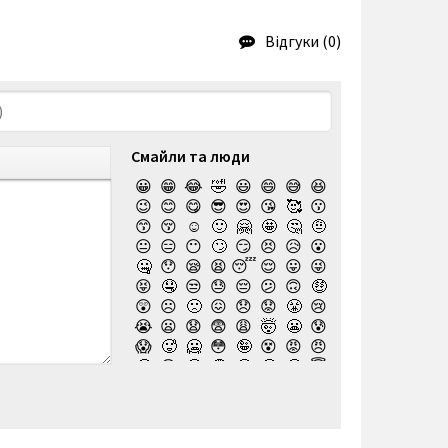
Відгуки (0)
Смайли та люди
😀
😁
😂
🤣
😃
😄
😅
😆
😉
😊
😋
😎
😍
😘
🥰
😗
😙
😚
☺️
🙂
🤗
🤩
🤔
🤨
😐
😑
😶
🙄
😏
😣
😥
😮
🤐
😯
😪
😫
😴
😌
😛
😜
😝
🤤
😒
😓
😔
😕
🙃
🤑
😲
☹️
🙁
😖
😞
😟
😤
😢
😭
😦
😧
😨
😩
🤯
😬
😰
😱
🥵
🥶
😳
🤪
😵
😡
😠
🤬
😷
🤒
🤕
🤢
🤮
🤧
😇
🤠
🥳
🥴
🥺
🤥
🤫
🤭
🧐
🤓
😈
👿
🤡
👹
👺
💀
☠️
👻
👾
🤖
💩
😺
😸
😹
👽