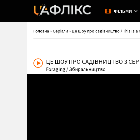
ФІЛЬМИ
Головна
»
Серіали
»
Це шоу про садівництво / This Is a
ЦЕ ШОУ ПРО САДІВНИЦТВО
3 СЕ
Foraging
/ Збиральництво