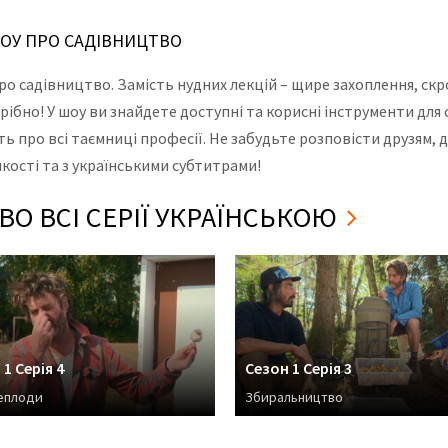
 ШОУ ПРО САДІВНИЦТВО
 про садівництво. Замість нудних лекцій – щире захоплення, ск
отрібно! У шоу ви знайдете доступні та корисні інструменти дл
 про всі таємниці професії. Не забудьте розповісти друзям, д
кості та з українськими субтитрами!
О ВСІ СЕРІЇ УКРАЇНСЬКОЮ
1 Серія 4
Сезон 1 Серія 3
еплоди
Збиральництво