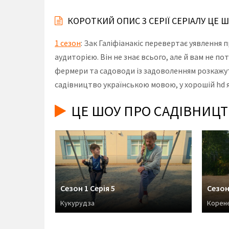
КОРОТКИЙ ОПИС 3 СЕРІЇ СЕРІАЛУ ЦЕ
1 сезон
: Зак Галіфіанакіс перевертає уявлення
аудиторією. Він не знає всього, але й вам не п
фермери та садоводи із задоволенням розкажуть
садівництво українською мовою, у хорошій hd я
ЦЕ ШОУ ПРО САДІВНИЦТВ
Сезон 1 Серія 5
Сезон 
Кукурудза
Корен