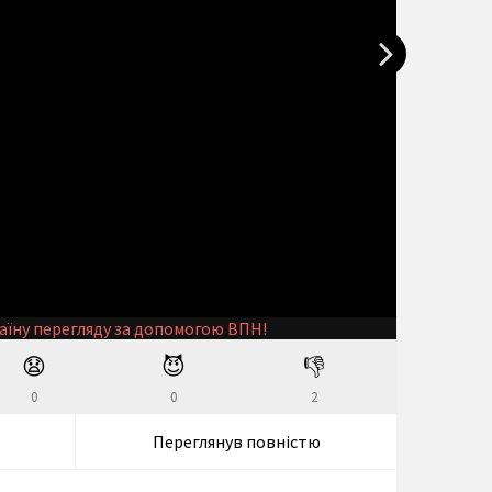
аїну перегляду за допомогою ВПН!
😧
😈
👎
0
0
2
Переглянув повністю