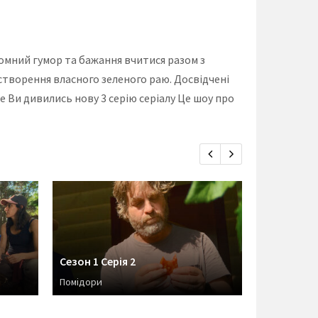
ромний гумор та бажання вчитися разом з
я створення власного зеленого раю. Досвідчені
е Ви дивились нову 3 серію серіалу Це шоу про
Сезон 1 Серія 2
Сезон 1 Се
Помідори
Яблука