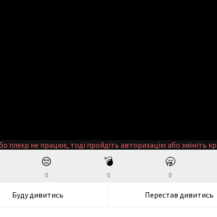
бо плеєр не працює, тоді пройдіть авторизацію або змініть кр
😔
💣
🥱
0
0
0
Буду дивитись
Перестав дивитись