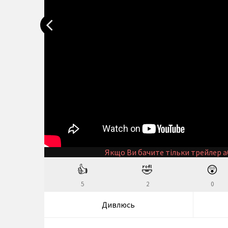
Якщо Ви бачите тільки трейлер а
👍
🤣
😲
5
2
0
Дивлюсь